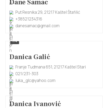
Dane Samac
Put Resnika 29, 21217 Kaštel Štafilić
+38521234316
danesamac@gmail.com
1/4
Danica Galić
Franje Tuđmana 651, 21217 Kaštel Stari
021/231-303
luka_glc@yahoo.com
Danica Ivanović