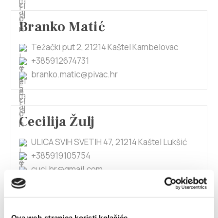
Branko Matić
Težački put 2, 21214 Kaštel Kambelovac
+385912674731
branko.matic@pivac.hr
Cecilija Žulj
ULICA SVIH SVETIH 47, 21214 Kaštel Lukšić
+385919105754
cuci.hr@gmail.com
1/4
Ova web-stranica koristi kolačiće