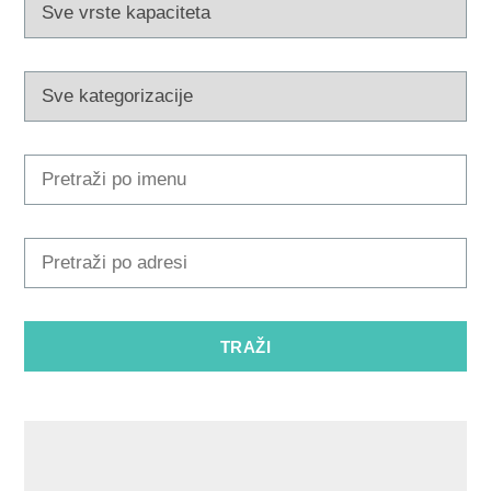
Multimedija
Turistički ured
Safe in Dalmatia
hr
+385 21 227 933
info@kastela-info.hr
Kutak za iznajmljivače