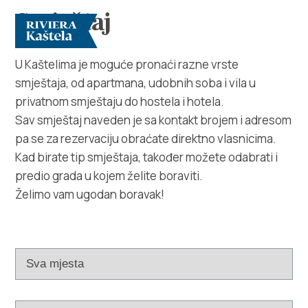
Smještaj
U Kaštelima je moguće pronaći razne vrste
smještaja, od apartmana, udobnih soba i vila u
privatnom smještaju do hostela i hotela.
Sav smještaj naveden je sa kontakt brojem i adresom
pa se za rezervaciju obraćate direktno vlasnicima.
Kad birate tip smještaja, također možete odabrati i
Istraži
predio grada u kojem želite boraviti.
Želimo vam ugodan boravak!
Destinacija
Što raditi
Info