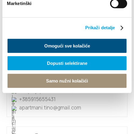
Marketinški
Damir Poljanec
Ćurkova 4, 21217 Kaštel Štafilić
Prikaži detalje
+38598579576
martinmornar78@gmail.com
Omogući sve kolačiće
1/4
Dopusti selektirane
Damir Rašetina
Samo nužni kolačići
Put poljoprivrednika 35, 21217 Kaštel Štafilić
+385915655431
apartmani.tino@gmail.com