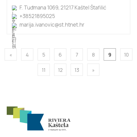
F. Tuđmana 1069, 21217 Kaštel Štafilić
+38521895025
marija.ivanovic@st.htnet.hr
«
4
5
6
7
8
9
10
11
12
13
»