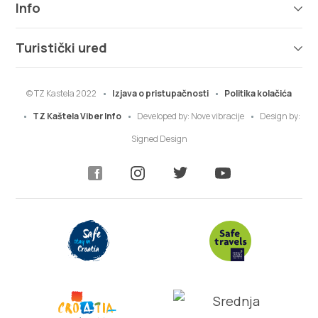
Info
Turistički ured
© TZ Kastela 2022
Izjava o pristupačnosti
Politika kolačića
TZ Kaštela Viber Info
Developed by:
Nove vibracije
Design by:
Signed Design