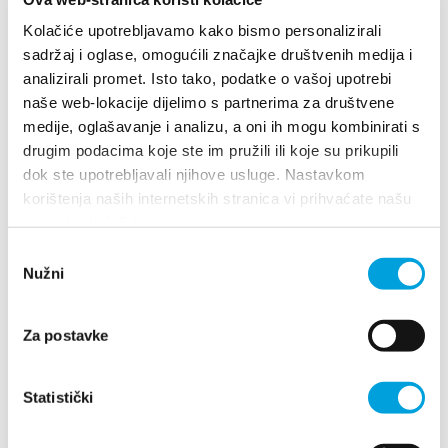
Damir Ćuk
Kolačiće upotrebljavamo kako bismo personalizirali
sadržaj i oglase, omogućili značajke društvenih medija i
Put Štalija 24, 21217 Kaštel Stari
analizirali promet. Isto tako, podatke o vašoj upotrebi
+385996565132
naše web-lokacije dijelimo s partnerima za društvene
cuk.damir@gmail.com
medije, oglašavanje i analizu, a oni ih mogu kombinirati s
drugim podacima koje ste im pružili ili koje su prikupili
dok ste upotrebljavali njihove usluge. Nastavkom
1/4
korištenja naših internetskih stranica vi prihvaćate našu
upotrebu kolačića.
Damir Ezgeta
Odabir
Nužni
pristanka
Ujevićeva 27, 21217 Kaštel Novi
+385(0)98 73 4400
Za postavke
damir.ezgeta@gmail.com
Statistički
1/4