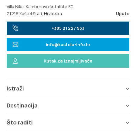
Villa Nika, Kamberovo šetalište 30
21216 Kaštel Stari, Hrvatska
Upute
+385 21 227 933
info@kastela-info.hr
Kutak za iznajmljivače
Istraži
Destinacija
Što raditi