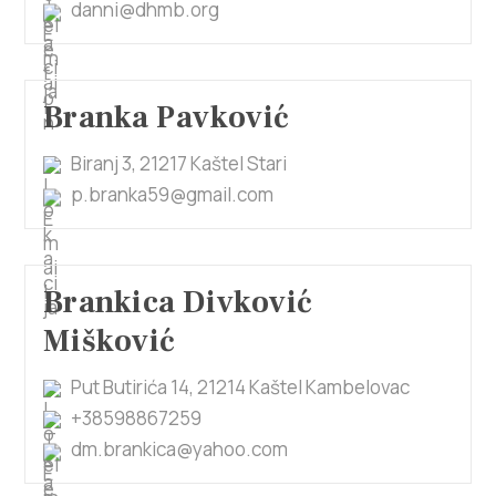
danni@dhmb.org
Branka Pavković
Biranj 3, 21217 Kaštel Stari
p.branka59@gmail.com
Brankica Divković
Mišković
Put Butirića 14, 21214 Kaštel Kambelovac
+38598867259
dm.brankica@yahoo.com