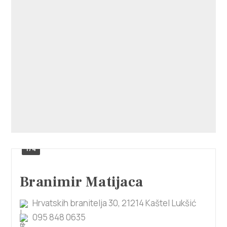
Villa Nika, Kamberovo šetalište 30,
Upute
21216 Kaštel Stari, Hrvatska
1/4
Branimir Matijaca
Hrvatskih branitelja 30, 21214 Kaštel Lukšić
095 848 0635