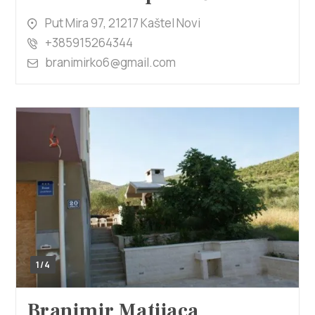
Put Mira 97, 21217 Kaštel Novi
+385915264344
branimirko6@gmail.com
1/4
Branimir Matijaca