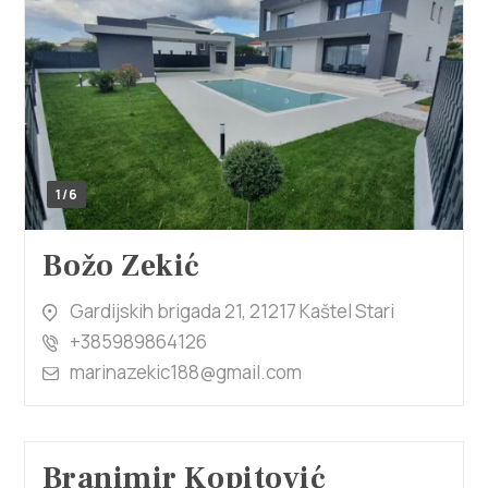
1/6
Božo Zekić
Gardijskih brigada 21, 21217 Kaštel Stari
+385989864126
marinazekic188@gmail.com
Branimir Kopitović