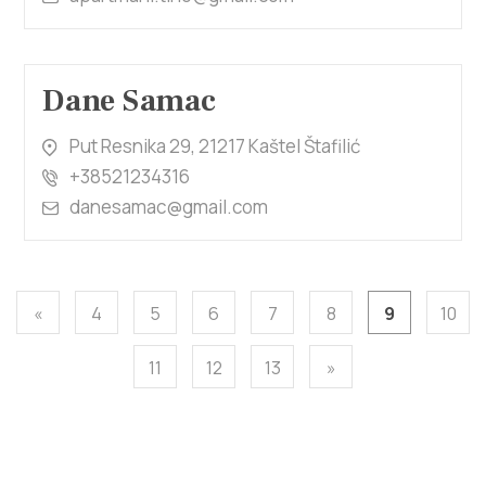
Dane Samac
Put Resnika 29, 21217 Kaštel Štafilić
+38521234316
danesamac@gmail.com
«
4
5
6
7
8
9
10
11
12
13
»