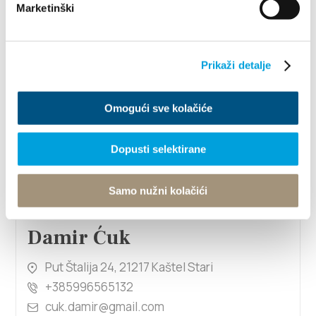
Marketinški
Prikaži detalje
Omogući sve kolačiće
Dopusti selektirane
Samo nužni kolačići
1/4
Damir Ćuk
Put Štalija 24, 21217 Kaštel Stari
+385996565132
cuk.damir@gmail.com