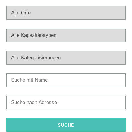
Multimedia
Turistički ured
Safe in Dalmatia
de
+385 21 227 933
info@kastela-info.hr
Villa Nika, Kamberovo šetalište 30,
Richtungen
21216 Kaštel Stari, Hrvatska