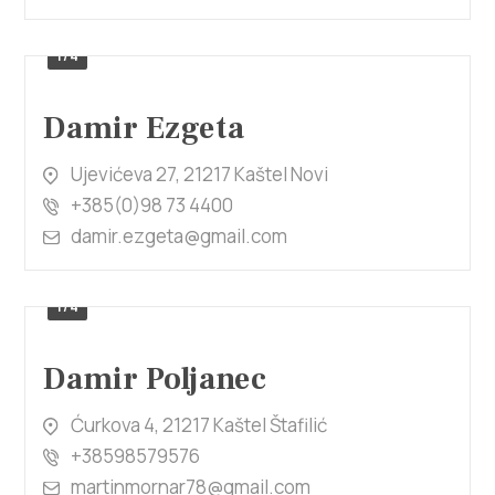
1/4
Damir Ezgeta
Ujevićeva 27, 21217 Kaštel Novi
+385(0)98 73 4400
damir.ezgeta@gmail.com
1/4
Damir Poljanec
Ćurkova 4, 21217 Kaštel Štafilić
+38598579576
martinmornar78@gmail.com