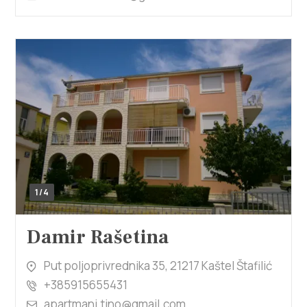
1/4
Damir Rašetina
Put poljoprivrednika 35, 21217 Kaštel Štafilić
+385915655431
apartmani.tino@gmail.com