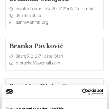
Hrvatskih branitelja 30, 21214 Kaštel Lukšić
095 848 0635
danni@dhmb.org
Branka Pavković
Biranj 3, 21217 Kaštel Stari
p.branka59@gmail.com
Brankica Divković
Mišković
Put Butirića 14, 21214 Kaštel Kambelovac
Ova web-stranica koristi kolačiće