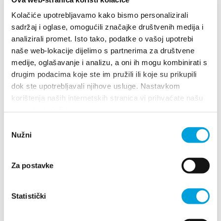
+38598867259
Kolačiće upotrebljavamo kako bismo personalizirali
dm.brankica@yahoo.com
sadržaj i oglase, omogućili značajke društvenih medija i
analizirali promet. Isto tako, podatke o vašoj upotrebi
naše web-lokacije dijelimo s partnerima za društvene
medije, oglašavanje i analizu, a oni ih mogu kombinirati s
Branko Matić
drugim podacima koje ste im pružili ili koje su prikupili
dok ste upotrebljavali njihove usluge. Nastavkom
Težački put 2, 21214 Kaštel Kambelovac
korištenja naših internetskih stranica vi prihvaćate našu
+385912674731
upotrebu kolačića.
branko.matic@pivac.hr
Odabir
Nužni
pristanka
Cecilija Žulj
Za postavke
ULICA SVIH SVETIH 47, 21214 Kaštel Lukšić
Statistički
+385919105754
cuci.hr@gmail.com