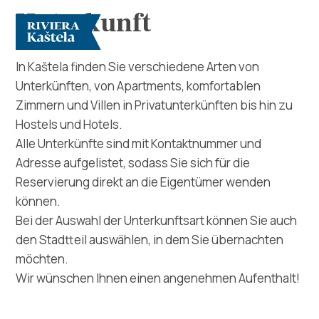
Unterkunft
In Kaštela finden Sie verschiedene Arten von
Unterkünften, von Apartments, komfortablen
Zimmern und Villen in Privatunterkünften bis hin zu
Hostels und Hotels.
Alle Unterkünfte sind mit Kontaktnummer und
Adresse aufgelistet, sodass Sie sich für die
Erforsche
Reservierung direkt an die Eigentümer wenden
können.
Destination
Bei der Auswahl der Unterkunftsart können Sie auch
den Stadtteil auswählen, in dem Sie übernachten
Was kann man machen
möchten.
Wir wünschen Ihnen einen angenehmen Aufenthalt!
Info