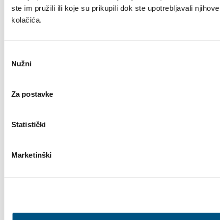
ste im pružili ili koje su prikupili dok ste upotrebljavali nji
kolačića.
Odabir
Nužni
pristanka
Za postavke
Statistički
Marketinški