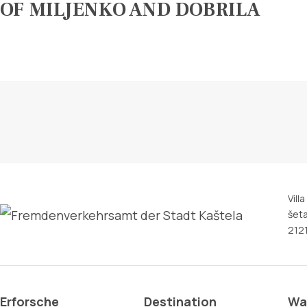
OF MILJENKO AND DOBRILA
Vill
šeta
2121
Erforsche
Destination
Wa