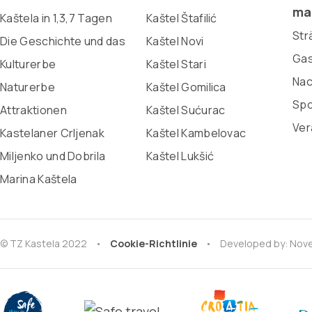
ma
Kaštela in 1,3,7 Tagen
Kaštel Štafilić
Str
Die Geschichte und das
Kaštel Novi
Gas
Kulturerbe
Kaštel Stari
Nac
Naturerbe
Kaštel Gomilica
Spo
Attraktionen
Kaštel Sućurac
Ver
Kastelaner Crljenak
Kaštel Kambelovac
Miljenko und Dobrila
Kaštel Lukšić
Marina Kaštela
© TZ Kastela 2022
Cookie-Richtlinie
Developed by:
Nove