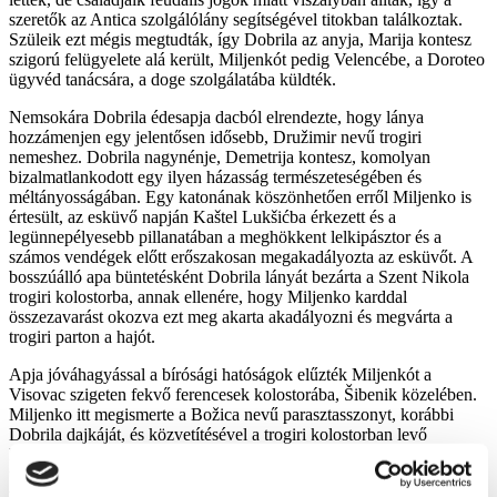
szeretők az Antica szolgálólány segítségével titokban találkoztak.
Szüleik ezt mégis megtudták, így Dobrila az anyja, Marija kontesz
szigorú felügyelete alá került, Miljenkót pedig Velencébe, a Doroteo
ügyvéd tanácsára, a doge szolgálatába küldték.
Nemsokára Dobrila édesapja dacból elrendezte, hogy lánya
hozzámenjen egy jelentősen idősebb, Družimir nevű trogiri
nemeshez. Dobrila nagynénje, Demetrija kontesz, komolyan
bizalmatlankodott egy ilyen házasság természeteségében és
méltányosságában. Egy katonának köszönhetően erről Miljenko is
értesült, az esküvő napján Kaštel Lukšićba érkezett és a
legünnepélyesebb pillanatában a meghökkent lelkipásztor és a
számos vendégek előtt erőszakosan megakadályozta az esküvőt. A
bosszúálló apa büntetésként Dobrila lányát bezárta a Szent Nikola
trogiri kolostorba, annak ellenére, hogy Miljenko karddal
összezavarást okozva ezt meg akarta akadályozni és megvárta a
trogiri parton a hajót.
Apja jóváhagyással a bírósági hatóságok elűzték Miljenkót a
Visovac szigeten fekvő ferencesek kolostorába, Šibenik közelében.
Miljenko itt megismerte a Božica nevű parasztasszonyt, korábbi
Dobrila dajkáját, és közvetítésével a trogiri kolostorban levő
kedvesének azt üzente, hogy szökjön meg. Dobrila ezt meg is tette,
ügyesen félrevezetve a Gertruda apácafőnöknőt, de Miljenko nem
várta meg a megbeszélt helyen.