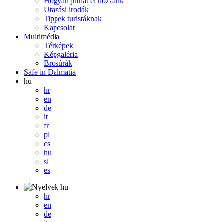
Hogyan juthat el hozzánk
Utazási irodák
Tippek turistáknak
Kapcsolat
Multimédia
Térképek
Képgaléria
Brosúrák
Safe in Dalmatia
hu
hr
en
de
it
fr
pl
cs
hu
sl
es
hu
hr
en
de