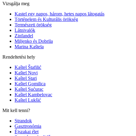
Vizsgálja meg
Kastel egy napos, három, hetes napos látogatás
Történelem és Kulturális örökség
Természeti örökség
Látnivalók
Zinfandel
Miljenko és Dobrila
Marina Kaštela
Rendeltetési hely
Kaštel Štafilić
Kaštel Novi
Kaštel Stari
Kaštel Gomilica
Kaštel Sućurac
Kaštel Kambelovac
Kaštel Lukšić
Mit kell tenni?
Strandok
Gasztronómia
Éjszakai élet