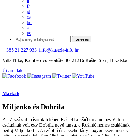
it
fr
pl
cs
hu
sl
es
+385 21 227 933
info@kastela-info.hr
Villa Nika, Kamberovo šetalište 30, 21216 Kaštel Stari, Hrvatska
Útvonalak
Márkák
Miljenko és Dobrila
A 17. század második felében Kaštel Lukšićban a nemes Vitturi
családnak volt egy Dobrila nevű lánya, a Rušinić nemes családnak
pedig Miljenko fia. A szépfiú és a szelíd lány nagyon szerelmesek
lettek, de családjaik feudális jogok miatt viszályban álltak, így a