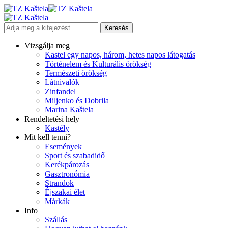
Vizsgálja meg
Kastel egy napos, három, hetes napos látogatás
Történelem és Kulturális örökség
Természeti örökség
Látnivalók
Zinfandel
Miljenko és Dobrila
Marina Kaštela
Rendeltetési hely
Kastély
Mit kell tenni?
Események
Sport és szabadidő
Kerékpározás
Gasztronómia
Strandok
Éjszakai élet
Márkák
Info
Szállás