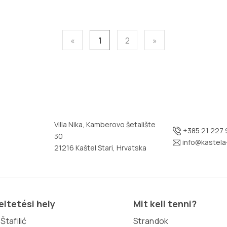
«
1
2
»
Villa Nika, Kamberovo šetalište
+385 21 227 
30
info@kastela-
21216 Kaštel Stari, Hrvatska
ltetési hely
Mit kell tenni?
Štafilić
Strandok