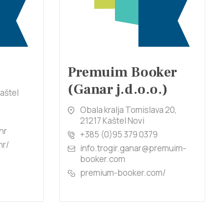
Premuim Booker
(Ganar j.d.o.o.)
Kaštel
Obala kralja Tomislava 20,
21217 Kaštel Novi
hr
+385 (0)95 379 0379
hr/
info.trogir.ganar@premuim-
booker.com
premium-booker.com/