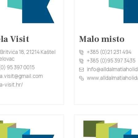
la Visit
Malo misto
 Britvića 18, 21214 Kaštel
+385 (0)21 231 494
lovac
+385 (0)95 397 3435
(0) 95 397 0015
info@alldalmatiaholi
la.visit@gmail.com
www.alldalmatiaholi
a-visit.hr/