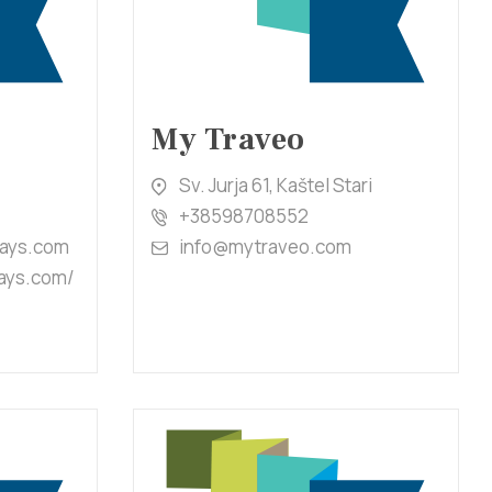
My Traveo
Sv. Jurja 61, Kaštel Stari
+38598708552
days.com
info@mytraveo.com
days.com/