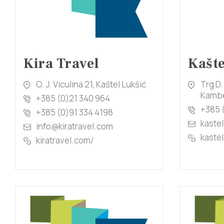
Kira Travel
Kašte
O. J. Viculina 21, Kaštel Lukšić
Trg D.
Kambe
+385 (0)21 340 964
+385 
+385 (0)91 334 4198
kaste
info@kiratravel.com
kastel
kiratravel.com/