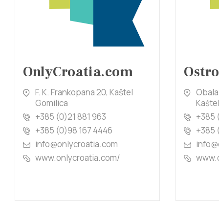
OnlyCroatia.com
Ostr
F. K. Frankopana 20, Kaštel
Obala 
Gomilica
Kaštel
+385 (0)21 881 963
+385 
+385 (0)98 167 4446
+385 
info@onlycroatia.com
info@
www.onlycroatia.com/
www.o