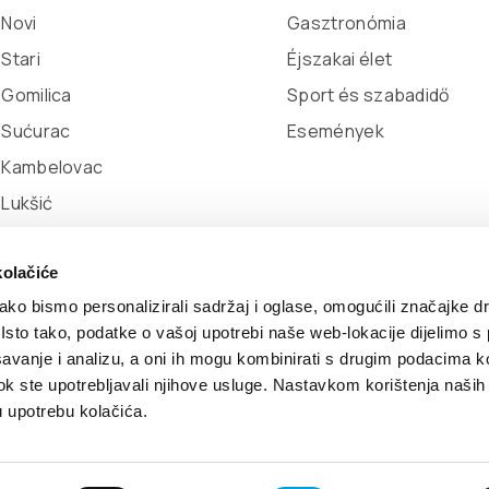
 Novi
Gasztronómia
 Stari
Éjszakai élet
 Gomilica
Sport és szabadidő
 Sućurac
Események
l Kambelovac
 Lukšić
kolačiće
ko bismo personalizirali sadržaj i oglase, omogućili značajke d
. Isto tako, podatke o vašoj upotrebi naše web-lokacije dijelimo s
avanje i analizu, a oni ih mogu kombinirati s drugim podacima k
loped by:
Nove vibracije
Design by:
Signed Design
i dok ste upotrebljavali njihove usluge. Nastavkom korištenja naših
u upotrebu kolačića.