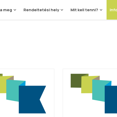
ja meg
Rendeltetési hely
Mit kell tenni?
Inf