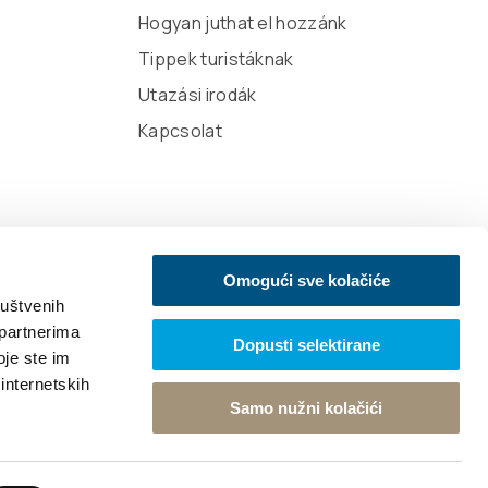
Hogyan juthat el hozzánk
Tippek turistáknak
Utazási irodák
Kapcsolat
Omogući sve kolačiće
ruštvenih
 partnerima
Dopusti selektirane
oje ste im
 internetskih
Samo nužni kolačići
Vissza a tetejére