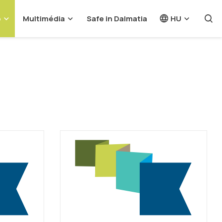
o
Multimédia
Safe in Dalmatia
HU