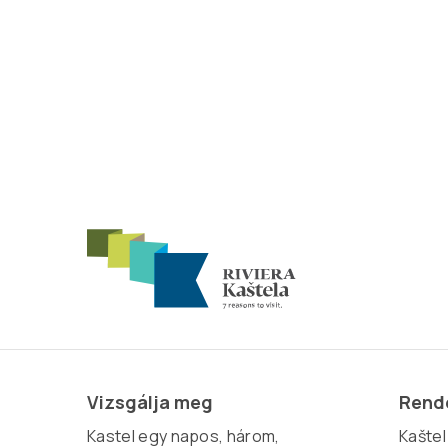
Vizsgálja meg
Rende
Kastel egy napos, három,
Kaštel 