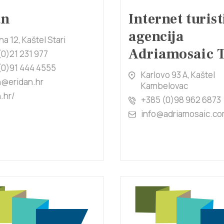
an
Internet turis
agencija
na 12, Kaštel Stari
Adriamosaic T
(0)21 231 977
(0)91 444 4555
Karlovo 93 A, Kaštel
n@eridan.hr
Kambelovac
.hr/
+385 (0)98 962 6873
info@adriamosaic.c