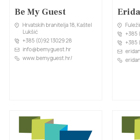
Be My Guest
Erid
Hrvatskih branitelja 18, Kaštel
Fuleži
Lukšić
+385 
+385 (0)92 13029 28
+385 
info@bemyguest.hr
erida
www.bemyguest.hr/
eridan