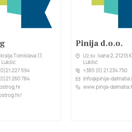
og
Pinija d.o.o.
kralja Tomislava 17,
Uz sv. Ivana 2, 21215 
 Lukšić
Lukšić
(0)21 227 594
+385 (0) 21 234 750
(0)21 260 784
info@pinija-dalmatia.
ostrog.hr
www.pinija-dalmatia.
strog.hr/