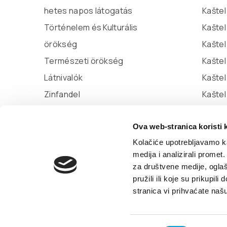
hetes napos látogatás
Kaštel
Történelem és Kulturális
Kaštel
örökség
Kaštel
Természeti örökség
Kaštel
Látnivalók
Kašte
Zinfandel
Kaštel
Miljenko és Dobrila
Ova web-stranica koristi 
Marina Kaštela
Kolačiće upotrebljavamo ka
medija i analizirali promet
za društvene medije, oglaš
© TZ Kastela 2022
Cookie-szabályzat
Deve
pružili ili koje su prikupil
stranica vi prihvaćate naš