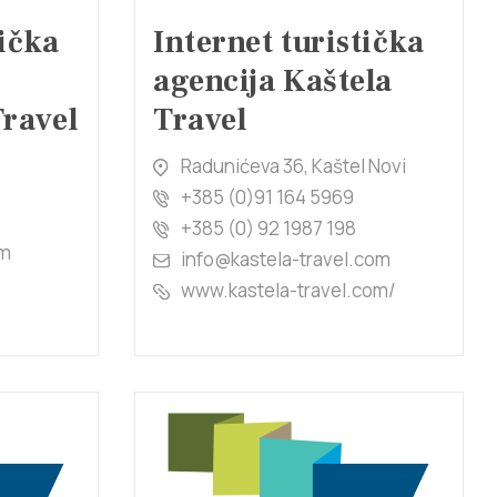
tička
Internet turistička
agencija Kaštela
ravel
Travel
Radunićeva 36, Kaštel Novi
+385 (0)91 164 5969
+385 (0) 92 1987 198
om
info@kastela-travel.com
www.kastela-travel.com/