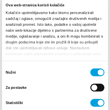
info@alldalmatiaholidays.com
Ova web-stranica koristi kolačiće
www.alldalmatiaholidays.com/
Kolačiće upotrebljavamo kako bismo personalizirali
sadržaj i oglase, omogućili značajke društvenih medija i
analizirali promet. Isto tako, podatke o vašoj upotrebi
naše web-lokacije dijelimo s partnerima za društvene
My Traveo
medije, oglašavanje i analizu, a oni ih mogu kombinirati s
drugim podacima koje ste im pružili ili koje su prikupili
Sv. Jurja 61, Kaštel Stari
dok ste upotrebljavali njihove usluge. Nastavkom
+38598708552
korištenja naših internetskih stranica vi prihvaćate našu
info@mytraveo.com
upotrebu kolačića.
Odabir
Nužni
pristanka
OnlyCroatia.com
Za postavke
F. K. Frankopana 20, Kaštel Gomilica
+385 (0)21 881 963
Statistički
+385 (0)98 167 4446