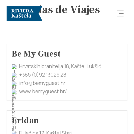
Agencias de Viajes
Be My Guest
Hrvatskih branitelja 18, Kaštel Lukšić
Explorar
+385 (0)92 13029 28
info@bemyguest.hr
Destino
www.bemyguest.hr/
Qué Hacer
Eridan
Información
Fuležina 12, Kaštel Stari