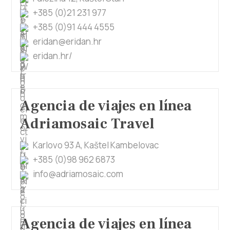
Multimedia
+385 (0)21 231 977
+385 (0)91 444 4555
Safe in Dalmatia
eridan@eridan.hr
eridan.hr/
es
Agencia de viajes en línea
+385 21 227 933
Adriamosaic Travel
info@kastela-info.hr
Karlovo 93 A, Kaštel Kambelovac
+385 (0)98 962 6873
Villa Nika, Kamberovo šetalište 30,
info@adriamosaic.com
Instrucciones
21216 Kaštel Stari, Hrvatska
Agencia de viajes en línea