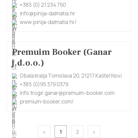
+385 (0) 21 234 750
info@pinija-dalmatia.hr
www.pinija-dalmatia.hr/
Premuim Booker (Ganar
j.d.o.o.)
Obala kralja Tomislava 20, 21217 Kaštel Novi
+385 (0)95 379 0379
info.trogir.ganar@premuim-booker.com
premium-booker.com/
«
1
2
»