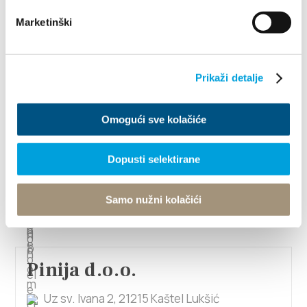
info@onlycroatia.com
Marketinški
www.onlycroatia.com/
Prikaži detalje
Ostrog
Omogući sve kolačiće
Obala kralja Tomislava 17, Kaštel Lukšić
+385 (0)21 227 594
Dopusti selektirane
+385 (0)21 260 784
info@ostrog.hr
Samo nužni kolačići
www.ostrog.hr/
Pinija d.o.o.
Uz sv. Ivana 2, 21215 Kaštel Lukšić