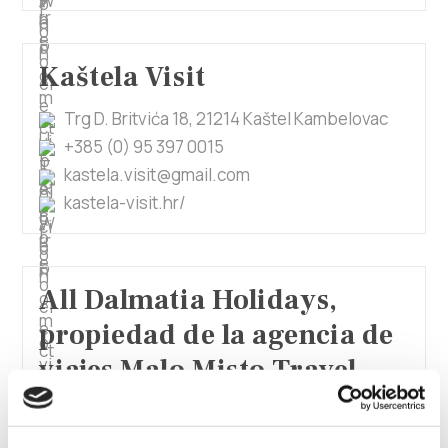
Kaštela Visit
Trg D. Britvića 18, 21214 Kaštel Kambelovac
+385 (0) 95 397 0015
kastela.visit@gmail.com
kastela-visit.hr/
All Dalmatia Holidays,
propiedad de la agencia de
viajes Malo Misto Travel
+385 (0)21 231 494
+385 (0)95 397 3435