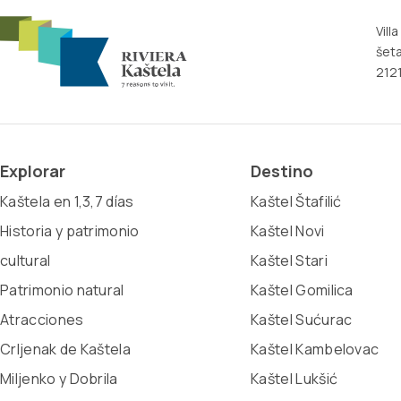
Vill
šeta
2121
Explorar
Destino
Kaštela en 1,3,7 días
Kaštel Štafilić
Historia y patrimonio
Kaštel Novi
cultural
Kaštel Stari
Patrimonio natural
Kaštel Gomilica
Atracciones
Kaštel Sućurac
Crljenak de Kaštela
Kaštel Kambelovac
Miljenko y Dobrila
Kaštel Lukšić