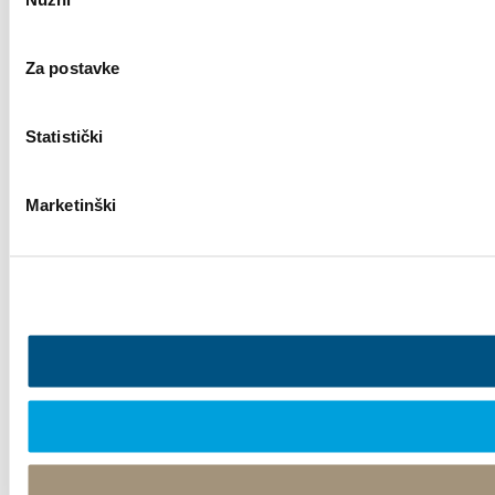
pristanka
Za postavke
Statistički
Marketinški