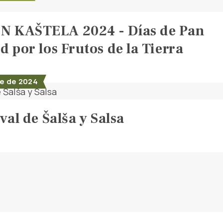
N KAŠTELA 2024 - Días de Pan
d por los Frutos de la Tierra
e de 2024
ival de Šalša y Salsa