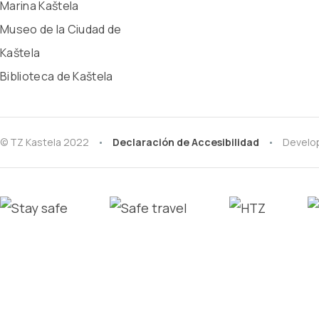
Marina Kaštela
Museo de la Ciudad de
Kaštela
Biblioteca de Kaštela
© TZ Kastela 2022
Declaración de Accesibilidad
Develo