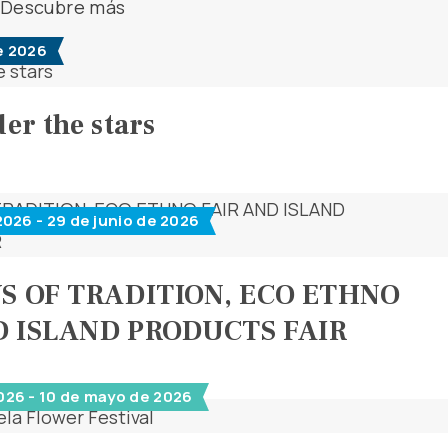
Descubre más
e 2026
er the stars
2026 - 29 de junio de 2026
YS OF TRADITION, ECO ETHNO
D ISLAND PRODUCTS FAIR
026 - 10 de mayo de 2026