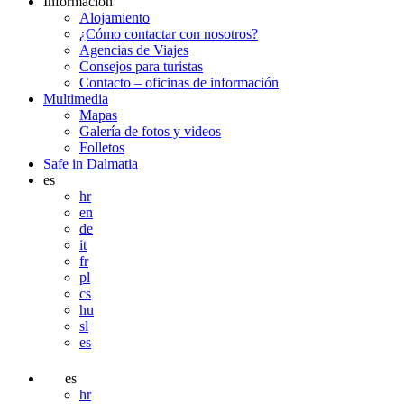
Información
Alojamiento
¿Cómo contactar con nosotros?
Agencias de Viajes
Consejos para turistas
Contacto – oficinas de información
Multimedia
Mapas
Galería de fotos y videos
Folletos
Safe in Dalmatia
es
hr
en
de
it
fr
pl
cs
hu
sl
es
es
hr