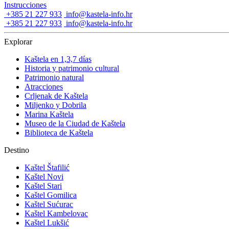
Instrucciones
+385 21 227 933
info@kastela-info.hr
+385 21 227 933
info@kastela-info.hr
Explorar
Kaštela en 1,3,7 días
Historia y patrimonio cultural
Patrimonio natural
Atracciones
Crljenak de Kaštela
Miljenko y Dobrila
Marina Kaštela
Museo de la Ciudad de Kaštela
Biblioteca de Kaštela
Destino
Kaštel Štafilić
Kaštel Novi
Kaštel Stari
Kaštel Gomilica
Kaštel Sućurac
Kaštel Kambelovac
Kaštel Lukšić