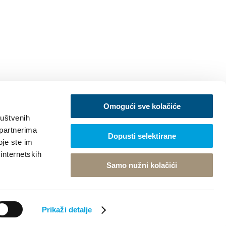
Omogući sve kolačiće
ruštvenih
 partnerima
Dopusti selektirane
oje ste im
 internetskih
Samo nužni kolačići
Prikaži detalje