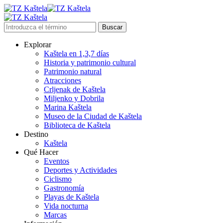
Explorar
Kaštela en 1,3,7 días
Historia y patrimonio cultural
Patrimonio natural
Atracciones
Crljenak de Kaštela
Miljenko y Dobrila
Marina Kaštela
Museo de la Ciudad de Kaštela
Biblioteca de Kaštela
Destino
Kaštela
Qué Hacer
Eventos
Deportes y Actividades
Ciclismo
Gastronomía
Playas de Kaštela
Vida nocturna
Marcas