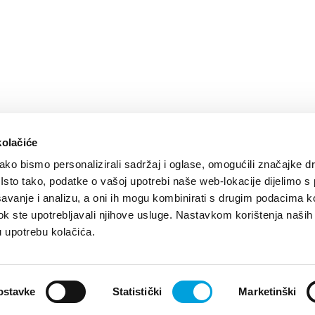
kolačiće
ko bismo personalizirali sadržaj i oglase, omogućili značajke d
. Isto tako, podatke o vašoj upotrebi naše web-lokacije dijelimo s
avanje i analizu, a oni ih mogu kombinirati s drugim podacima k
i dok ste upotrebljavali njihove usluge. Nastavkom korištenja naših
ve vibracije
Design by:
Signed Design
u upotrebu kolačića.
ostavke
Statistički
Marketinški