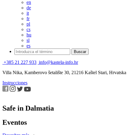
en
de
it
fr
pl
cs
hu
sl
es
+385 21 227 933
info@kastela-info.hr
Villa Nika, Kamberovo šetalište 30, 21216 Kaštel Stari, Hrvatska
Instrucciones
Safe in Dalmatia
Eventos