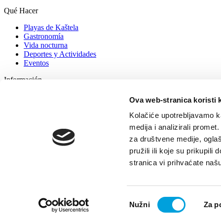
Qué Hacer
Playas de Kaštela
Gastronomía
Vida nocturna
Deportes y Actividades
Eventos
Información
Alojamiento
Ova web-stranica koristi 
¿Cómo contactar con nosotros?
Consejos para turistas
Kolačiće upotrebljavamo ka
Agencias de Viajes
medija i analizirali promet
Contacto – oficinas de información
za društvene medije, oglaš
pružili ili koje su prikupil
© TZ Kastela 2022
Declaración de Accesibilidad
Developed by:
No
stranica vi prihvaćate naš
Odabir
Nužni
Za p
pristanka
Volver arriba