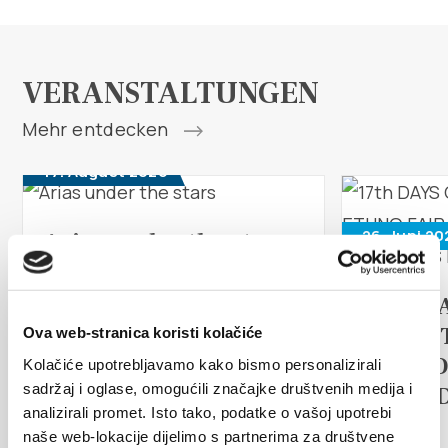
Multimedia
Turistički ured
VERANSTALTUNGEN
Safe in Dalmatia
Mehr entdecken
17. August 2026
de
26. Juni 20
Arias under the stars
+385 21 227 933
Kaštel Stari is once again becoming
the stage for an unforgettable
17th D
info@kastela-info.hr
musical experience. At the
TRADI
Ova web-stranica koristi kolačiće
traditional...
ETHNO
Kolačiće upotrebljavamo kako bismo personalizirali
sadržaj i oglase, omogućili značajke društvenih medija i
ISLAN
Villa Nika, Kamberovo šetalište 30,
WEITERLESEN
analizirali promet. Isto tako, podatke o vašoj upotrebi
Richtungen
21216 Kaštel Stari, Hrvatska
FAIR
naše web-lokacije dijelimo s partnerima za društvene