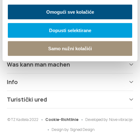
info@kastela-info.hr
Omogući sve kolačiće
Erforsche
Dopusti selektirane
Destination
Samo nužni kolačići
Was kann man machen
Info
Turistički ured
© TZ Kastela 2022
Cookie-Richtlinie
Developed by:
Nove vibracije
Design by:
Signed Design