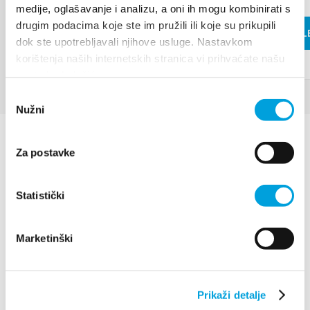
medije, oglašavanje i analizu, a oni ih mogu kombinirati s
drugim podacima koje ste im pružili ili koje su prikupili
WEITERL
dok ste upotrebljavali njihove usluge. Nastavkom
korištenja naših internetskih stranica vi prihvaćate našu
upotrebu kolačića.
Odabir
Nužni
pristanka
Za postavke
Statistički
Villa Nika, Kamberovo šetalište 30
Marketinški
21216 Kaštel Stari, Hrvatska
Richtungen
+385 21 227 933
Prikaži detalje