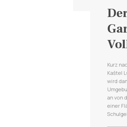
Der
Gar
Vol
Kurz na
Kaštel L
wird da
Umgebun
an von d
einer Fl
Schulge