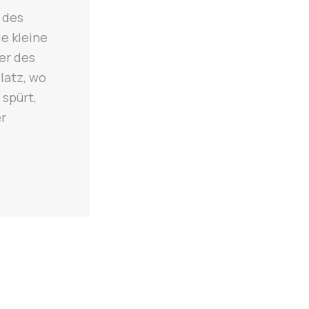
 des
ie kleine
ter des
latz, wo
 spürt,
er