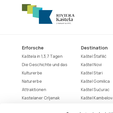
Erforsche
Destination
Kaštela in 1,3,7 Tagen
Kaštel Štafilić
Die Geschichte und das
Kaštel Novi
Kulturerbe
Kaštel Stari
Naturerbe
Kaštel Gomilica
Attraktionen
Kaštel Sućurac
Kastelaner Crljenak
Kaštel Kambelov
Miljenko und Dobrila
Kaštel Lukšić