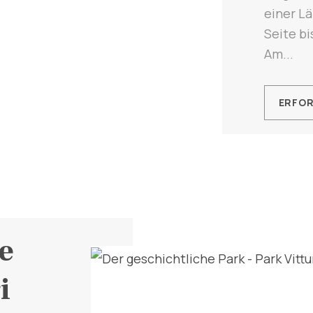
einer Lä
Seite bi
Am...
ERFO
e
i