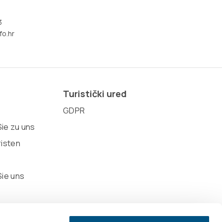
3
fo.hr
Turistički ured
GDPR
ie zu uns
risten
Sie uns