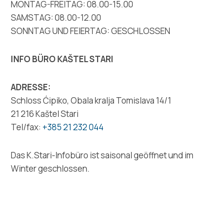
Multimedia
MONTAG-FREITAG: 08.00-15.00
SAMSTAG: 08.00-12.00
Turistički ured
SONNTAG UND FEIERTAG: GESCHLOSSEN
Safe in Dalmatia
INFO BÜRO KAŠTEL STARI
de
ADRESSE:
Schloss Ćipiko, Obala kralja Tomislava 14/1
21 216 Kaštel Stari
Tel/fax:
+385 21 232 044
+385 21 227 933
Das K.Stari-Infobüro ist saisonal geöffnet und im
info@kastela-info.hr
Winter geschlossen.
Villa Nika, Kamberovo šetalište 30,
Richtungen
21216 Kaštel Stari, Hrvatska