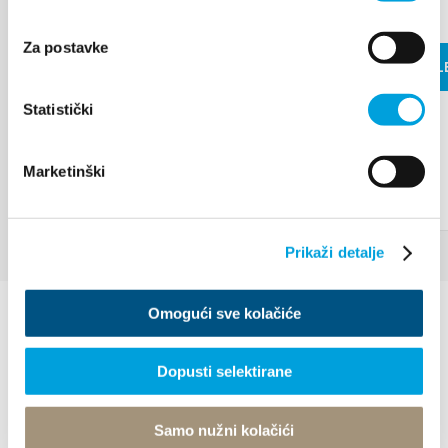
Za postavke
WEITERL
Statistički
Marketinški
Prikaži detalje
Omogući sve kolačiće
Dopusti selektirane
Samo nužni kolačići
Villa Nika, Kamberovo šetalište 30