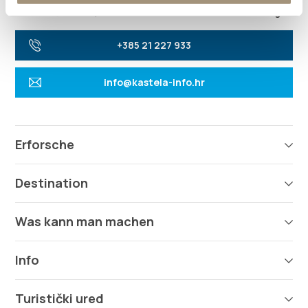
21216 Kaštel Stari, Hrvatska
Richtungen
+385 21 227 933
info@kastela-info.hr
Erforsche
Destination
Was kann man machen
Info
Turistički ured