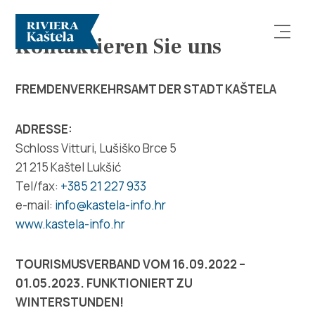
Kontaktieren Sie uns
FREMDENVERKEHRSAMT DER STADT KAŠTELA
ADRESSE:
Schloss Vitturi, Lušiško Brce 5
Erforsche
21 215 Kaštel Lukšić
Tel/fax:
+385 21 227 933
Destination
e-mail:
info@kastela-info.hr
www.kastela-info.hr
Was kann man machen
TOURISMUSVERBAND VOM 16.09.2022 –
Info
01.05.2023. FUNKTIONIERT ZU
WINTERSTUNDEN!