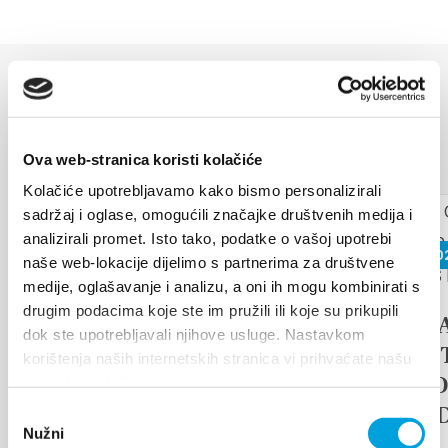
VERANSTALTUNGEN
Mehr entdecken
Ova web-stranica koristi kolačiće
17. August 2026
Kolačiće upotrebljavamo kako bismo personalizirali
sadržaj i oglase, omogućili značajke društvenih medija i
analizirali promet. Isto tako, podatke o vašoj upotrebi
26. Juni 20
Arias under the stars
naše web-lokacije dijelimo s partnerima za društvene
medije, oglašavanje i analizu, a oni ih mogu kombinirati s
Kaštel Stari is once again becoming
drugim podacima koje ste im pružili ili koje su prikupili
the stage for an unforgettable
17th D
dok ste upotrebljavali njihove usluge. Nastavkom
musical experience. At the
TRADI
korištenja naših internetskih stranica vi prihvaćate našu
traditional...
ETHNO
upotrebu kolačića.
ISLAN
Odabir
WEITERLESEN
Nužni
pristanka
FAIR