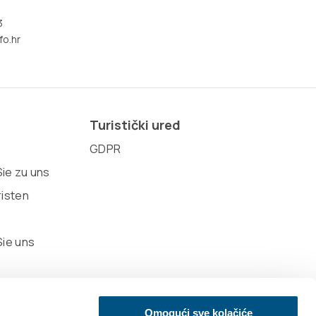
3
fo.hr
Turistički ured
GDPR
ie zu uns
risten
Sie uns
Omogući sve kolačiće