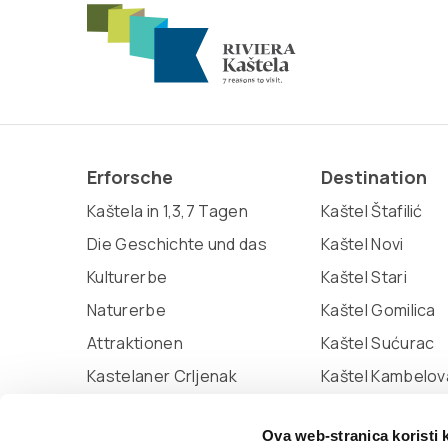
Erforsche
Destination
Kaštela in 1,3,7 Tagen
Kaštel Štafilić
Die Geschichte und das
Kaštel Novi
Kulturerbe
Kaštel Stari
Naturerbe
Kaštel Gomilica
Attraktionen
Kaštel Sućurac
Kastelaner Crljenak
Kaštel Kambelov
Miljenko und Dobrila
Kaštel Lukšić
Ova web-stranica koristi 
Marina Kaštela