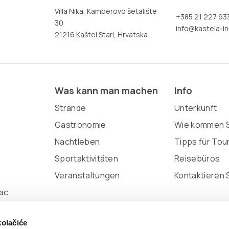
Villa Nika, Kamberovo šetalište
+385 21 227 93
30
info@kastela-in
21216 Kaštel Stari, Hrvatska
Was kann man machen
Info
Strände
Unterkunft
Gastronomie
Wie kommen S
Nachtleben
Tipps für Tou
Sportaktivitäten
Reisebüros
Veranstaltungen
Kontaktieren 
ac
kolačiće