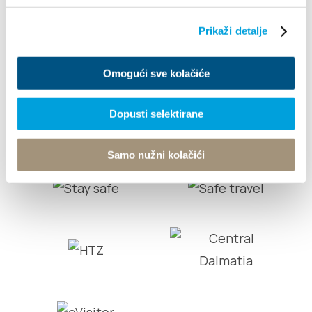
Turistički ured
Prikaži detalje
© TZ Kastela 2022
Cookie-Richtlinie
Developed by:
Nove vibracije
Omogući sve kolačiće
Design by:
Signed Design
Dopusti selektirane
Samo nužni kolačići