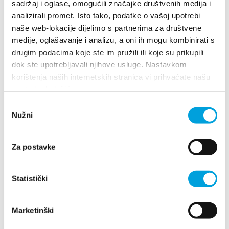
sadržaj i oglase, omogućili značajke društvenih medija i
Turistički ured
analizirali promet. Isto tako, podatke o vašoj upotrebi
Villa Nika, Kamberovo šetalište 30
naše web-lokacije dijelimo s partnerima za društvene
21216 Kaštel Stari, Hrvatska
Richtungen
Safe in Dalmatia
medije, oglašavanje i analizu, a oni ih mogu kombinirati s
drugim podacima koje ste im pružili ili koje su prikupili
+385 21 227 933
de
dok ste upotrebljavali njihove usluge. Nastavkom
korištenja naših internetskih stranica vi prihvaćate našu
info@kastela-info.hr
upotrebu kolačića.
Odabir
+385 21 227 933
Nužni
pristanka
Erforsche
info@kastela-info.hr
Za postavke
Destination
Villa Nika, Kamberovo šetalište 30,
Statistički
Was kann man machen
Richtungen
21216 Kaštel Stari, Hrvatska
Marketinški
Info