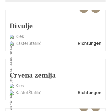
Multimedia
Turistički ured
Divulje
Safe in Dalmatia
Kies
de
Kaštel Štafilić
Richtungen
+385 21 227 933
Crvena zemlja
info@kastela-info.hr
Kies
Kaštel Štafilić
Richtungen
Villa Nika, Kamberovo šetalište 30,
Richtungen
21216 Kaštel Stari, Hrvatska