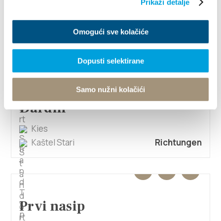
Prikaži detalje
Porat
Omogući sve kolačiće
Kaštel Novi
Richtungen
Dopusti selektirane
Samo nužni kolačići
Đardin
Kies
Kaštel Stari
Richtungen
Prvi nasip