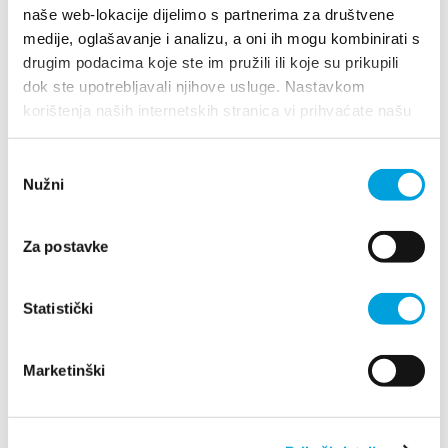
naše web-lokacije dijelimo s partnerima za društvene
medije, oglašavanje i analizu, a oni ih mogu kombinirati s
1/2
drugim podacima koje ste im pružili ili koje su prikupili
dok ste upotrebljavali njihove usluge. Nastavkom
korištenja naših internetskih stranica vi prihvaćate našu
Nehaj 2
upotrebu kolačića.
Odabir
Kaštel Štafilić
Richtungen
Nužni
pristanka
1/4
Za postavke
Gabine
Statistički
Kies
Kaštel Štafilić
Richtungen
Marketinški
1/2