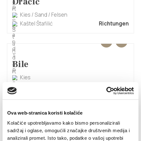
Dračić
Kies / Sand / Felsen
Kaštel Štafilić
Richtungen
Bile
Kies
Kaštel Štafilić
Richtungen
Ova web-stranica koristi kolačiće
Kolačiće upotrebljavamo kako bismo personalizirali
Kartolina
sadržaj i oglase, omogućili značajke društvenih medija i
analizirali promet. Isto tako, podatke o vašoj upotrebi
Kaštel Štafilić
Richtungen