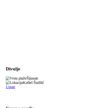
Safe in Dalmatia
hr
+385 21 227 933
info@kastela-info.hr
Kutak za iznajmljivače
Villa Nika, Kamberovo šetalište 30,
21216 Kaštel Stari, Hrvatska
Divulje
Šljunak
Kaštel Štafilić
Upute