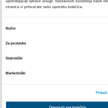
Porat
upotrebljavali njihove usluge. Nastavkom korištenja naših int
stranica vi prihvaćate našu upotrebu kolačića.
Kaštel Novi
Upute
Odabir
Nužni
pristanka
Đardin
Za postavke
Šljunak
Kaštel Stari
Upute
Statistički
Marketinški
Prvi i drugi nasip
Šljunak
Kaštel Stari
Prikaži
Upute
Omogući sve kolačiće