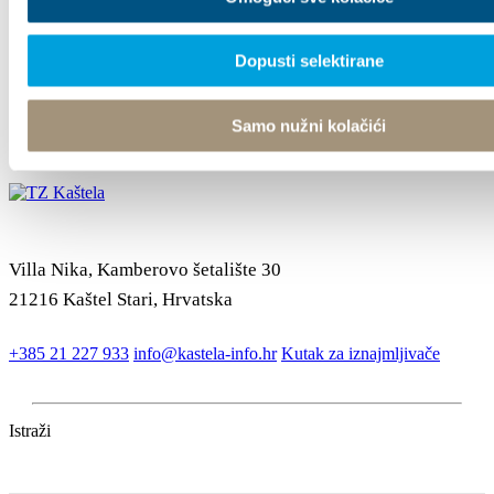
«
1
2
3
»
Dopusti selektirane
Samo nužni kolačići
Villa Nika, Kamberovo šetalište 30
21216 Kaštel Stari, Hrvatska
+385 21 227 933
info@kastela-info.hr
Kutak za iznajmljivače
Istraži