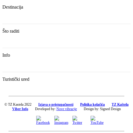
Destinacija
Što raditi
Info
Turistički ured
© TZ Kastela 2022
Izjava o pristupačnosti
Politika kolačića
TZ Kaštela
Viber Info
Developed by:
Nove vibracije
Design by:
Signed Design