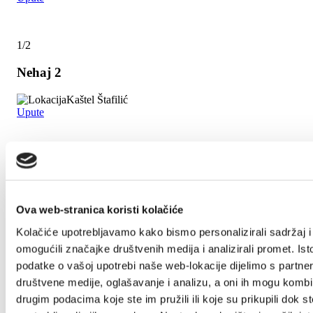
1/2
Nehaj 2
Kaštel Štafilić
Upute
1/4
Gabine
Ova web-stranica koristi kolačiće
Šljunak
Kaštel Štafilić
Kolačiće upotrebljavamo kako bismo personalizirali sadržaj i
Upute
omogućili značajke društvenih medija i analizirali promet. Ist
podatke o vašoj upotrebi naše web-lokacije dijelimo s partne
društvene medije, oglašavanje i analizu, a oni ih mogu kombin
1/2
drugim podacima koje ste im pružili ili koje su prikupili dok st