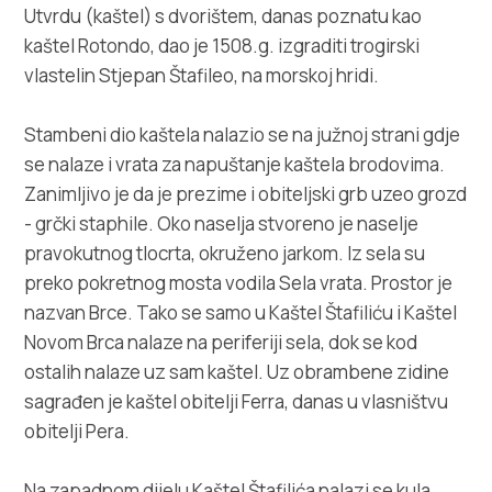
Multimedija
Utvrdu (kaštel) s dvorištem, danas poznatu kao
kaštel Rotondo, dao je 1508.g. izgraditi trogirski
Turistički ured
vlastelin Stjepan Štafileo, na morskoj hridi.
Safe in Dalmatia
Stambeni dio kaštela nalazio se na južnoj strani gdje
se nalaze i vrata za napuštanje kaštela brodovima.
hr
Zanimljivo je da je prezime i obiteljski grb uzeo grozd
- grčki staphile. Oko naselja stvoreno je naselje
pravokutnog tlocrta, okruženo jarkom. Iz sela su
preko pokretnog mosta vodila Sela vrata. Prostor je
+385 21 227 933
nazvan Brce. Tako se samo u Kaštel Štafiliću i Kaštel
Novom Brca nalaze na periferiji sela, dok se kod
info@kastela-info.hr
ostalih nalaze uz sam kaštel. Uz obrambene zidine
sagrađen je kaštel obitelji Ferra, danas u vlasništvu
Kutak za iznajmljivače
obitelji Pera.
Na zapadnom dijelu Kaštel Štafilića nalazi se kula