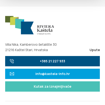
Villa Nika, Kamberovo šetalište 30
21216 Kaštel Stari, Hrvatska
Upute
+385 21 227 933
info@kastela-info.hr
Kutak za iznajmljivače