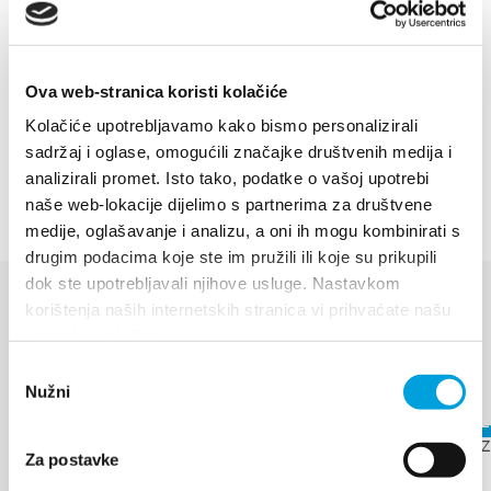
smještenog u lovištu o kojem se brine Lovačko
društvo Donja Kaštela.
Ova web-stranica koristi kolačiće
Izvanredne plaže, hoteli Resnik i Adria, kamp i
Kolačiće upotrebljavamo kako bismo personalizirali
privatni smještaj garancija su ugodnog boravka
sadržaj i oglase, omogućili značajke društvenih medija i
svakom turistu koji se nađe u Kaštel Štafiliću.
analizirali promet. Isto tako, podatke o vašoj upotrebi
naše web-lokacije dijelimo s partnerima za društvene
medije, oglašavanje i analizu, a oni ih mogu kombinirati s
drugim podacima koje ste im pružili ili koje su prikupili
dok ste upotrebljavali njihove usluge. Nastavkom
korištenja naših internetskih stranica vi prihvaćate našu
DOGAĐANJA
upotrebu kolačića.
Odabir
Otkrijte više
Nužni
pristanka
6. kolovoza 2026. - 12. kolovoza
17. kolovo
2026.
Za postavke