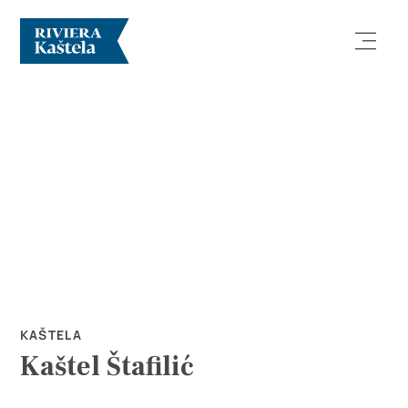
Istraži
Destinacija
Što raditi
KAŠTELA
Kaštel Štafilić
Info