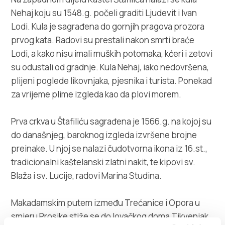
Villa Nika, Kamberovo šetalište 30,
Nehaj koju su 1548.g. počeli graditi Ljudevit i Ivan
Upute
21216 Kaštel Stari, Hrvatska
Lodi. Kula je sagrađena do gornjih pragova prozora
prvog kata. Radovi su prestali nakon smrti braće
Lodi, a kako nisu imali muških potomaka, kćeri i zetovi
su odustali od gradnje. Kula Nehaj, iako nedovršena,
plijeni poglede likovnjaka, pjesnika i turista. Ponekad
za vrijeme plime izgleda kao da plovi morem.
Prva crkva u Štafiliću sagrađena je 1566.g. na kojoj su
do današnjeg, baroknog izgleda izvršene brojne
preinake. U njoj se nalazi čudotvorna ikona iz 16.st.,
tradicionalni kaštelanski zlatni nakit, te kipovi sv.
Blaža i sv. Lucije, radovi Marina Studina.
Makadamskim putem između Trećanice i Opora u
smjeru Prosike stiže se do lovačkog doma Tikvenjak,