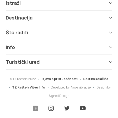
Istraži
Destinacija
Što raditi
Info
Turistički ured
© TZ Kastela 2022
Izjava o pristupačnosti
Politika kolačića
TZ Kaštela Viber Info
Developed by:
Nove vibracije
Design by:
Signed Design