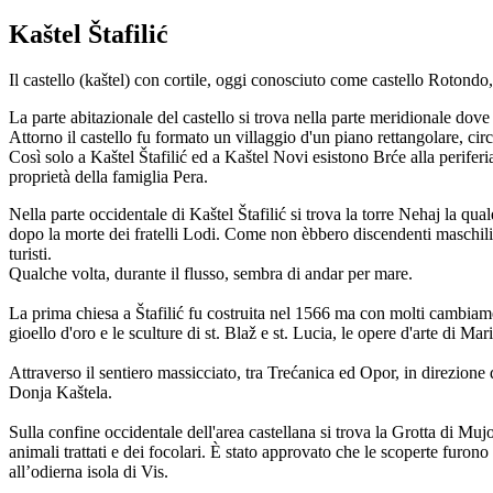
Kaštel Štafilić
Il castello (kaštel) con cortile, oggi conosciuto come castello Rotondo,
La parte abitazionale del castello si trova nella parte meridionale dov
Attorno il castello fu formato un villaggio d'un piano rettangolare, cir
Così solo a Kaštel Štafilić ed a Kaštel Novi esistono Brće alla periferia 
proprietà della famiglia Pera.
Nella parte occidentale di Kaštel Štafilić si trova la torre Nehaj la qua
dopo la morte dei fratelli Lodi. Come non èbbero discendenti maschili, l
turisti.
Qualche volta, durante il flusso, sembra di andar per mare.
La prima chiesa a Štafilić fu costruita nel 1566 ma con molti cambiamen
gioello d'oro e le sculture di st. Blaž e st. Lucia, le opere d'arte di Mar
Attraverso il sentiero massicciato, tra Trećanica ed Opor, in direzione 
Donja Kaštela.
Sulla confine occidentale dell'area castellana si trova la Grotta di Muj
animali trattati e dei focolari. È stato approvato che le scoperte furo
all’odierna isola di Vis.