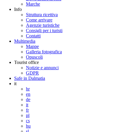
Marche
Info
Struttura ricettiva
Come arrivare
Agenzie turistiche
Consigli per i turisti
Contatti
Multimedia
Mappe
Galleria fotografica
Opuscoli
Tourist office
Notizie e annunci
GDPR
Safe in Dalmatia
it
hr
en
de
it
fr
pl
cs
hu
sl