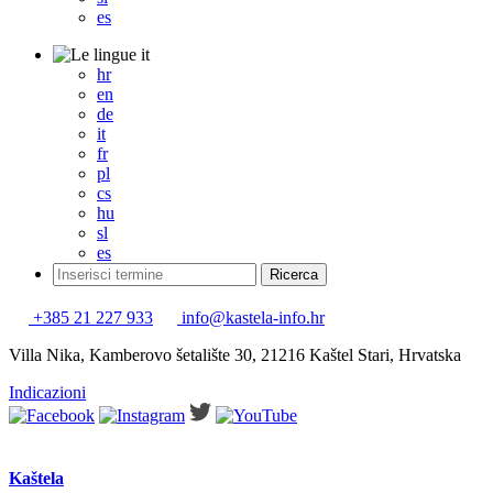
es
it
hr
en
de
it
fr
pl
cs
hu
sl
es
+385 21 227 933
info@kastela-info.hr
Villa Nika, Kamberovo šetalište 30, 21216 Kaštel Stari, Hrvatska
Indicazioni
Kaštela