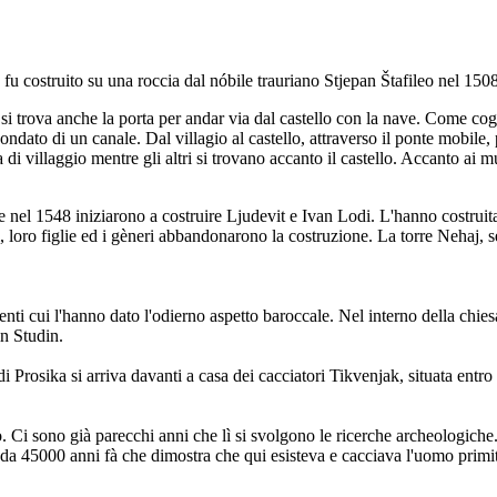
 fu costruito su una roccia dal nóbile trauriano Stjepan Štafileo nel 1508
e si trova anche la porta per andar via dal castello con la nave. Come co
condato di un canale. Dal villagio al castello, attraverso il ponte mobile
di villaggio mentre gli altri si trovano accanto il castello. Accanto ai mur
le nel 1548 iniziarono a costruire Ljudevit e Ivan Lodi. L'hanno costruita 
oro figlie ed i gèneri abbandonarono la costruzione. La torre Nehaj, sebb
ti cui l'hanno dato l'odierno aspetto baroccale. Nel interno della chiesa
in Studin.
di Prosika si arriva davanti a casa dei cacciatori Tikvenjak, situata entro
o. Ci sono già parecchi anni che lì si svolgono le ricerche archeologiche. 
no da 45000 anni fà che dimostra che qui esisteva e cacciava l'uomo prim