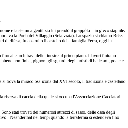
.
gnome e la stemma gentilizio lui prendò il grappòlo – in greco staphile.
, portava la Porta del Villaggio (Sela vrata). Lo spazio si chiamò Brće.
i di difesa, fu costruito il castello della famiglia Ferra, oggi in
fino alle architravi delle finestre al primo piano. I lavori finirano
ene non finita, pignora gli sguardi degli artisti di belle arti, poete e
 si trova la miracolosa icona dal XVI secolo, il tradizionale castellano
 la riserva di caccia della quale si occupa l'Assocciazione Cacciatori
Sono stati trovati dei numerosi attrezzi di sasso, delle ossa degli
itivo - Neanderthal nei tempi quando la terraferma si estendeva fino