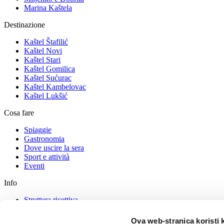
Marina Kaštela
Destinazione
Kaštel Štafilić
Kaštel Novi
Kaštel Stari
Kaštel Gomilica
Kaštel Sućurac
Kaštel Kambelovac
Kaštel Lukšić
Cosa fare
Spiaggie
Gastronomia
Dove uscire la sera
Sport e attività
Eventi
Info
Struttura ricettiva
Come arrivare
Consigli per i turisti
Ova web-stranica koristi 