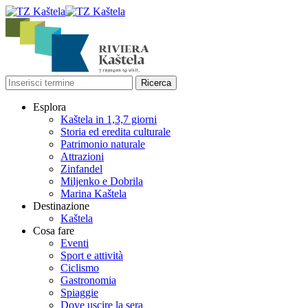
Esplora
Kaštela in 1,3,7 giorni
Storia ed eredita culturale
Patrimonio naturale
Attrazioni
Zinfandel
Miljenko e Dobrila
Marina Kaštela
Destinazione
Kaštela
Cosa fare
Eventi
Sport e attività
Ciclismo
Gastronomia
Spiaggie
Dove uscire la sera