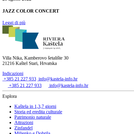
JAZZ COLOR CONCERT
Leggi di più
Villa Nika, Kamberovo šetalište 30
21216 Kaštel Stari, Hrvatska
Indicazioni
+385 21 227 933
info@kastela-info.hr
+385 21 227 933
info@kastela-info.hr
Esplora
Kaštela in 1,3,7 giorni
Storia ed eredita culturale
Patrimonio naturale
Attrazioni
Zinfandel
Miljenko e Dobrila