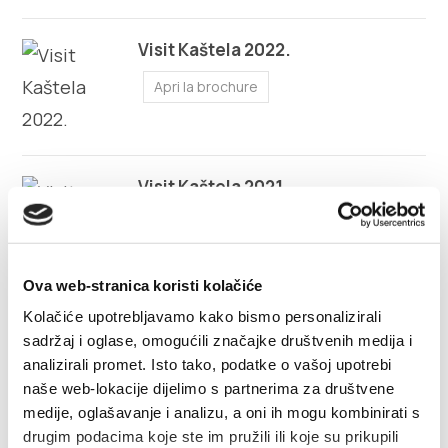
Tourist office
Visit Kaštela 2022.
Safe in Dalmatia
Apri la brochure
it
Visit Kaštela 2021.
+385 21 227 933
Apri la brochure
info@kastela-info.hr
Ova web-stranica koristi kolačiće
Kolačiće upotrebljavamo kako bismo personalizirali
Kaštela cultural summer 2020.
sadržaj i oglase, omogućili značajke društvenih medija i
Villa Nika, Kamberovo šetalište 30,
Apri la brochure
analizirali promet. Isto tako, podatke o vašoj upotrebi
Indicazioni
21216 Kaštel Stari, Hrvatska
naše web-lokacije dijelimo s partnerima za društvene
medije, oglašavanje i analizu, a oni ih mogu kombinirati s
drugim podacima koje ste im pružili ili koje su prikupili