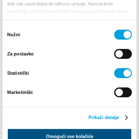
dok ste upotrebljavali njihove usluge. Nastavkom
korištenja naših internetskih stranica vi prihvaćate našu
«
1
2
»
upotrebu kolačića.
Odabir
Nužni
pristanka
Za postavke
Statistički
Villa Nika, Kamberovo šetalište 30
21216 Kaštel Stari, Hrvatska
Indicazioni
Marketinški
+385 21 227 933
info@kastela-info.hr
Prikaži detalje
Omogući sve kolačiće