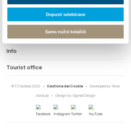
Esplora
Dopusti selektirane
Destinazione
Samo nužni kolačići
Cosa fare
Info
Tourist office
© TZ Kastela 2022
Gestione dei Cookie
Developed by:
Nove
vibracije
Design by:
Signed Design