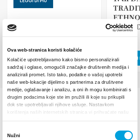
LEGGI DI PIÙ
Multimedia
TRADI
ETHNO
Tourist office
ISLAN
FAIR
Safe in Dalmatia
Ova web-stranica koristi kolačiće
it
LEGGI DI 
Kolačiće upotrebljavamo kako bismo personalizirali
sadržaj i oglase, omogućili značajke društvenih medija i
analizirali promet. Isto tako, podatke o vašoj upotrebi
+385 21 227 933
naše web-lokacije dijelimo s partnerima za društvene
medije, oglašavanje i analizu, a oni ih mogu kombinirati s
drugim podacima koje ste im pružili ili koje su prikupili
info@kastela-info.hr
dok ste upotrebljavali njihove usluge. Nastavkom
korištenja naših internetskih stranica vi prihvaćate našu
upotrebu kolačića.
Villa Nika, Kamberovo šetalište 30,
Odabir
Indicazioni
21216 Kaštel Stari, Hrvatska
Nužni
pristanka
Villa Nika, Kamberovo šetalište 30