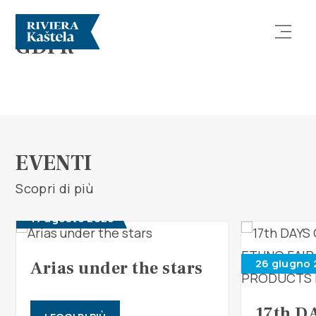
GDPR
EVENTI
Esplora
Scopri di più
Destinazione
17 agosto 2026
Cosa fare
26 giugno 
Arias under the stars
Info
17th D