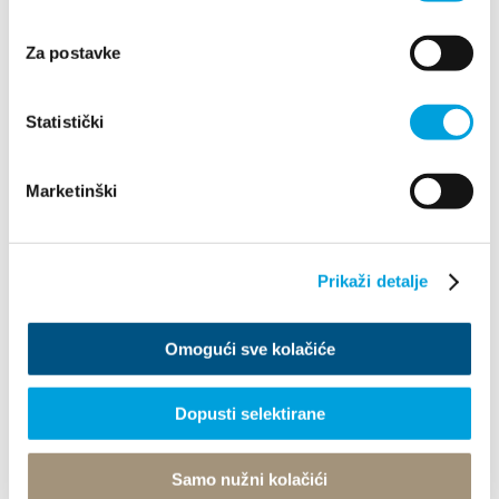
21216 Kaštel Stari, Hrvatska
Indicazioni
Za postavke
+385 21 227 933
Statistički
info@kastela-info.hr
Marketinški
Esplora
Prikaži detalje
Destinazione
Omogući sve kolačiće
Cosa fare
Dopusti selektirane
Info
Samo nužni kolačići
Tourist office