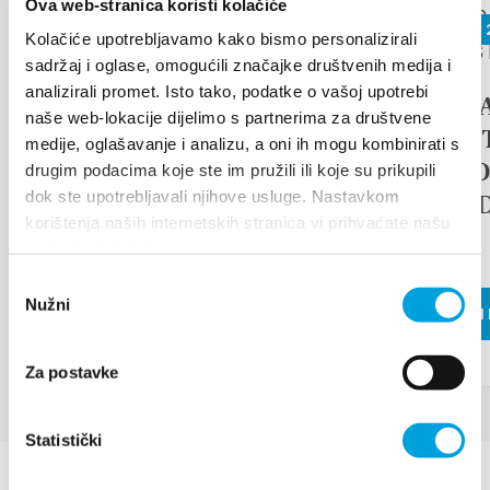
Ova web-stranica koristi kolačiće
26 giugno 
Arias under the stars
Kolačiće upotrebljavamo kako bismo personalizirali
sadržaj i oglase, omogućili značajke društvenih medija i
analizirali promet. Isto tako, podatke o vašoj upotrebi
17th D
LEGGI DI PIÙ
naše web-lokacije dijelimo s partnerima za društvene
TRADI
medije, oglašavanje i analizu, a oni ih mogu kombinirati s
ETHNO
drugim podacima koje ste im pružili ili koje su prikupili
dok ste upotrebljavali njihove usluge. Nastavkom
ISLAN
korištenja naših internetskih stranica vi prihvaćate našu
FAIR
upotrebu kolačića.
Odabir
Nužni
pristanka
LEGGI DI 
Za postavke
Statistički