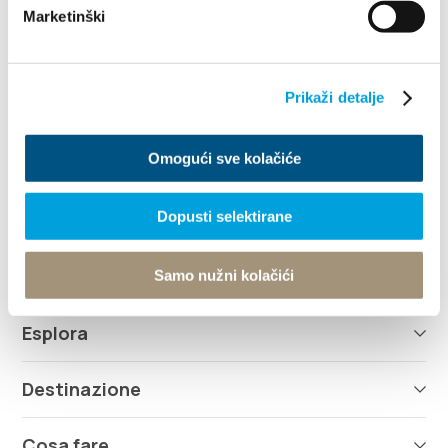
Marketinški
Prikaži detalje
Villa Nika, Kamberovo šetalište 30
21216 Kaštel Stari, Hrvatska
Indicazioni
Omogući sve kolačiće
+385 21 227 933
Dopusti selektirane
info@kastela-info.hr
Samo nužni kolačići
Esplora
Destinazione
Cosa fare