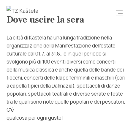
Dove uscire la sera
La città di Kastela ha una lunga tradizione nella
organizzazione della Manifestazione dell'estate
culturale dal 01.7. al 31.8., e in quel periodo si
svolgono più di 100 eventi diversi come concerti
Esplora
della musica classica e anche quella delle bande dei
fiocchi, concerti delle klape femminili e maschili (cori
Destinazione
a capella tipici della Dalmazia), spettacoli di danze
popolari, spettacoli teatrali e diverse serate e feste
Cosa fare
tra le quali sono note quelle popolari e dei pescatori.
C'è
qualcosa per ogni gusto!
Info