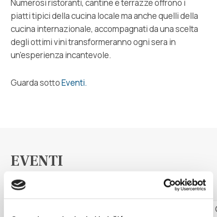
Numerosi ristoranti, cantine e terrazze offrono i
Multimedia
piatti tipici della cucina locale ma anche quelli della
cucina internazionale, accompagnati da una scelta
Tourist office
degli ottimi vini transformeranno ogni sera in
un'esperienza incantevole.
Safe in Dalmatia
Guarda sotto
Eventi.
it
+385 21 227 933
info@kastela-info.hr
EVENTI
Scopri di più
Villa Nika, Kamberovo šetalište 30,
17 agosto 2026
Indicazioni
21216 Kaštel Stari, Hrvatska