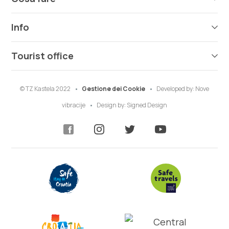
Info
Tourist office
© TZ Kastela 2022
Gestione dei Cookie
Developed by:
Nove
vibracije
Design by:
Signed Design