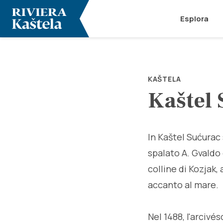
Esplora
KAŠTELA
Kaštel
In Kaštel Sućurac 
spalato A. Gvaldo 
colline di Kozjak,
accanto al mare.
Nel 1488, l'arcivés