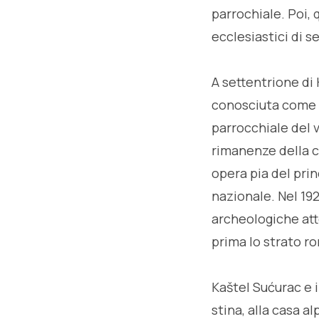
parrochiale. Poi, 
ecclesiastici di s
A settentrione di
conosciuta come M
parrocchiale del vi
rimanenze della ch
opera pia del pri
nazionale. Nel 192
archeologiche att
prima lo strato r
Kaštel Sućurac e i
stina, alla casa a