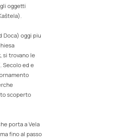
gli oggetti
Kaštela).
d Doca) oggi piu
chiesa
, si trovano le
X. Secolo ed e
l'ornamento
cerche
ato scoperto
che porta a Vela
cima fino al passo