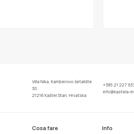
Villa Nika, Kamberovo šetalište
+385 21 227 93
30
info@kastela-in
21216 Kaštel Stari, Hrvatska
Cosa fare
Info