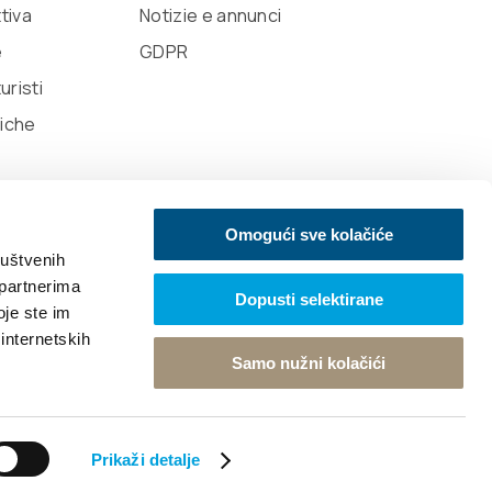
ttiva
Notizie e annunci
e
GDPR
uristi
tiche
Omogući sve kolačiće
ruštvenih
 partnerima
Dopusti selektirane
oje ste im
 internetskih
Samo nužni kolačići
Torna in cima
Prikaži detalje