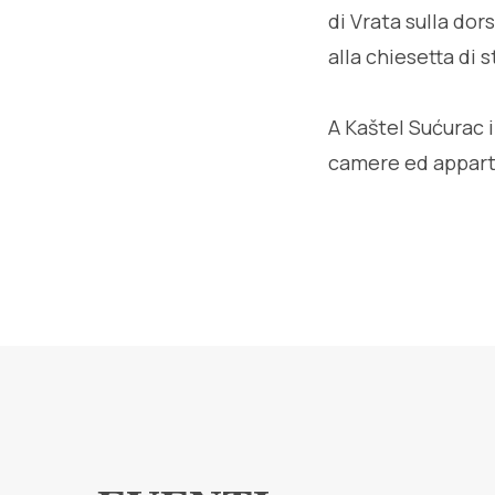
di Vrata sulla dor
alla chiesetta di 
A Kaštel Sućurac 
camere ed apparta