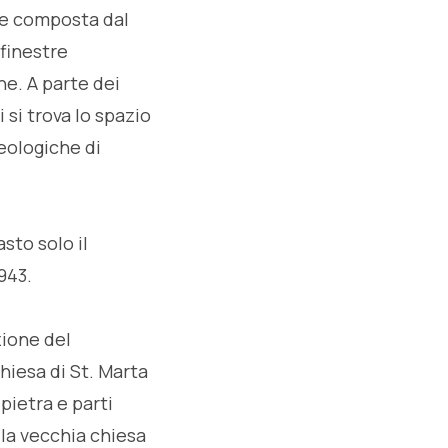
e e composta dal
 finestre
ne. A parte dei
i si trova lo spazio
eologiche di
sto solo il
943.
zione del
chiesa di St. Marta
 pietra e parti
lla vecchia chiesa