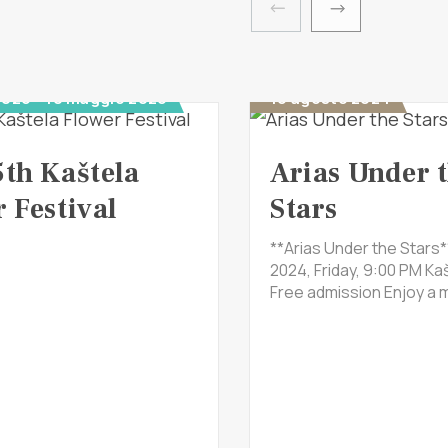
2026 - 10 maggio 2026
16 agosto 2024
5th Kaštela
Arias Under 
 Festival
Stars
**Arias Under the Stars*
2024, Friday, 9:00 PM Kaš
Free admission Enjoy a m