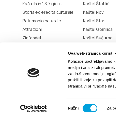
Kaštela in 1,3,7 giorni
Kaštel Štafilić
Storia ed eredita culturale
Kaštel Novi
Patrimonio naturale
Kaštel Stari
Attrazioni
Kaštel Gomilica
Zinfandel
Kaštel Sućurac
Miljenko e Dobrila
Kaštel Kambelov
Ova web-stranica koristi 
Marina Kaštela
Kaštel Lukšić
Kolačiće upotrebljavamo ka
medija i analizirali promet
za društvene medije, oglaš
© TZ Kastela 2022
Gestione dei Cookie
Dev
pružili ili koje su prikupil
stranica vi prihvaćate naš
Odabir
Nužni
Za p
pristanka