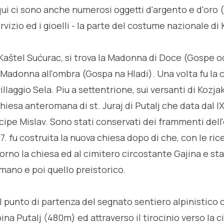
qui ci sono anche numerosi oggetti d'argento e d'oro (
ervizio ed i gioelli - la parte del costume nazionale di 
 Kaštel Sućurac, si trova la Madonna di Doce (Gospe o
adonna all'ombra (Gospa na Hladi). Una volta fu la 
llaggio Sela. Piu a settentrione, sui versanti di Kozjak
iesa anteromana di st. Juraj di Putalj che data dal I
ncipe Mislav. Sono stati conservati dei frammenti del
7. fu costruita la nuova chiesa dopo di che, con le ri
orno la chiesa ed al cimitero circostante Gajina e st
omano e poi quello preistorico.
l punto di partenza del segnato sentiero alpinistico 
lpina Putalj (480m) ed attraverso il tirocinio verso la 