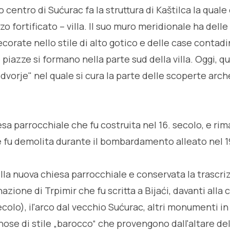
io centro di Sućurac fa la struttura di Kaštilca la qual
zo fortificato – villa. Il suo muro meridionale ha delle
orate nello stile di alto gotico e delle case contadi
 le piazze si formano nella parte sud della villa. Oggi, qu
dvorje" nel quale si cura la parte delle scoperte arch
sa parrocchiale che fu costruita nel 16. secolo, e rima
 fu demolita durante il bombardamento alleato nel 1
lla nuova chiesa parrocchiale e conservata la trascri
ione di Trpimir che fu scritta a Bijaći, davanti alla 
secolo), il'arco dal vecchio Sućurac, altri monumenti in
nose di stile „barocco“ che provengono dall'altare de