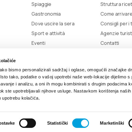
Spiaggie
Struttura rice
Gastronomia
Come arrivar
Dove uscire la sera
Consigli per i t
Sport e attività
Agenzie turis
Eventi
Contatti
ac
kolačiće
ko bismo personalizirali sadržaj i oglase, omogućili značajke d
. Isto tako, podatke o vašoj upotrebi naše web-lokacije dijelimo s
avanje i analizu, a oni ih mogu kombinirati s drugim podacima k
eloped by:
Nove vibracije
Design by:
Signed Design
i dok ste upotrebljavali njihove usluge. Nastavkom korištenja naših
u upotrebu kolačića.
ostavke
Statistički
Marketinški