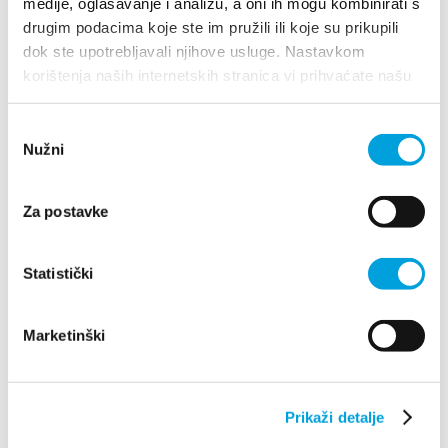
medije, oglašavanje i analizu, a oni ih mogu kombinirati s
drugim podacima koje ste im pružili ili koje su prikupili
dok ste upotrebljavali njihove usluge. Nastavkom
LEGGI DI PIÙ
korištenja naših internetskih stranica vi prihvaćate našu
upotrebu kolačića.
Odabir
Nužni
pristanka
Za postavke
Statistički
Marketinški
Villa Nika, Kamberovo šetalište 30
21216 Kaštel Stari, Hrvatska
Indicazioni
Prikaži detalje
+385 21 227 933