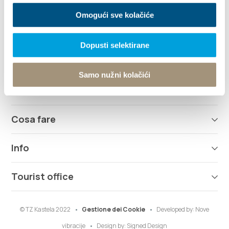
Omogući sve kolačiće
info@kastela-info.hr
Dopusti selektirane
Esplora
Samo nužni kolačići
Destinazione
Cosa fare
Info
Tourist office
© TZ Kastela 2022
Gestione dei Cookie
Developed by:
Nove
vibracije
Design by:
Signed Design