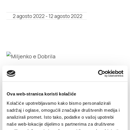
Multimedia
2 agosto 2022 - 12 agosto 2022
Tourist office
Safe in Dalmatia
it
Miljenko e Dobrila
+385 21 227 933
Nella seconda metà del 17. secolo, a Kaštel Lukšić, la
info@kastela-info.hr
Ova web-stranica koristi kolačiće
famiglia nòbile Vitturi èbbe la figlia Dobrila ed il
Kolačiće upotrebljavamo kako bismo personalizirali
nòbile Adalberto Rušinić il figlio Miljenko. Il bel
sadržaj i oglase, omogućili značajke društvenih medija i
ragazzo e la tenera ragazza si furono ardentemente
Villa Nika, Kamberovo šetalište 30,
analizirali promet. Isto tako, podatke o vašoj upotrebi
Indicazioni
innamorati l'uno dell'altro. Il conflitto tra le loro
21216 Kaštel Stari, Hrvatska
naše web-lokacije dijelimo s partnerima za društvene
famiglie ed i loro padri per i...