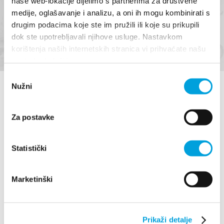
naše web-lokacije dijelimo s partnerima za društvene
medije, oglašavanje i analizu, a oni ih mogu kombinirati s
drugim podacima koje ste im pružili ili koje su prikupili
WEITERLESEN
dok ste upotrebljavali njihove usluge. Nastavkom
korištenja naših internetskih stranica vi prihvaćate našu
upotrebu kolačića.
Odabir
Nužni
pristanka
Za postavke
Statistički
Villa Nika, Kamberovo šetalište 30
Marketinški
21216 Kaštel Stari, Hrvatska
Richtungen
+385 21 227 933
Prikaži detalje