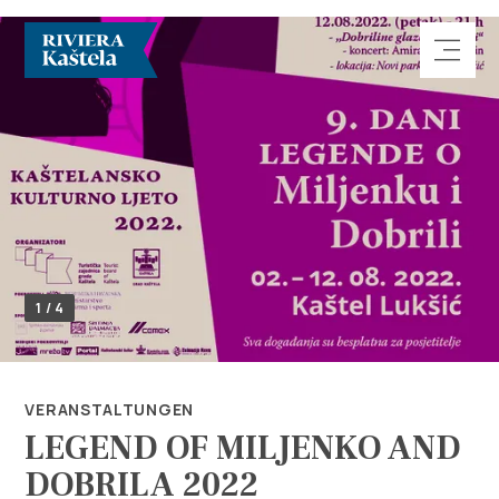
Erforsche
1 / 4
Destination
Was kann man machen
VERANSTALTUNGEN
LEGEND OF MILJENKO AND
Info
DOBRILA 2022