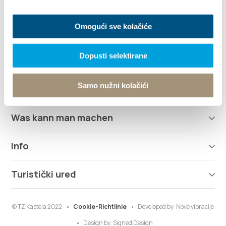
info@kastela-info.hr
Omogući sve kolačiće
Dopusti selektirane
Erforsche
Samo nužni kolačići
Destination
Was kann man machen
Info
Turistički ured
© TZ Kastela 2022
Cookie-Richtlinie
Developed by:
Nove vibracije
Design by:
Signed Design