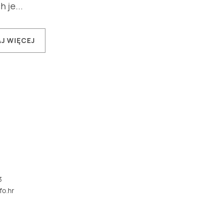
 je...
J WIĘCEJ
3
fo.hr