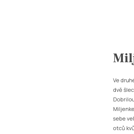
Mil
Ve druhé
dvě šlec
Dobrilou
Miljenk
sebe vel
otců kv