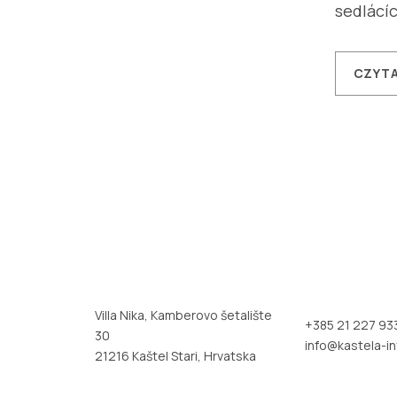
sedlácích
CZYTA
Villa Nika, Kamberovo šetalište
+385 21 227 93
30
info@kastela-in
21216 Kaštel Stari, Hrvatska