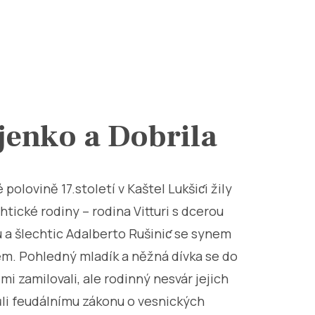
jenko a Dobrila
 polovině 17.století v Kaštel Lukšiƈi žily
htické rodiny – rodina Vitturi s dcerou
 a šlechtic Adalberto Rušiniƈ se synem
em. Pohledný mladík a něžná dívka se do
mi zamilovali, ale rodinný nesvár jejich
ůli feudálnímu zákonu o vesnických