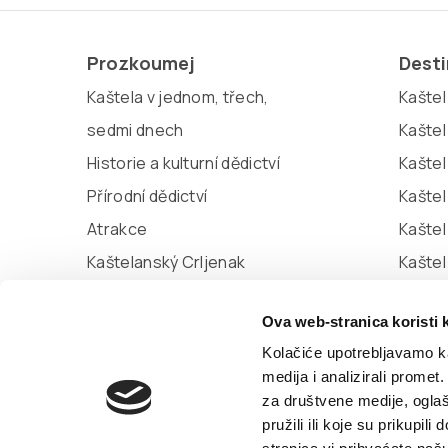
Prozkoumej
Dest
Kaštela v jednom, třech,
Kaštel 
sedmi dnech
Kaštel
Historie a kulturní dědictví
Kaštel
Přírodní dědictví
Kaštel
Atrakce
Kaštel
Kaštelanský Crljenak
Kašte
Miljenko a Dobrila
Kaštel
Ova web-stranica koristi 
Marina Kaštela
Kolačiće upotrebljavamo ka
medija i analizirali promet
za društvene medije, oglaš
© TZ Kastela 2022
Zásady používání souborů c
pružili ili koje su prikupil