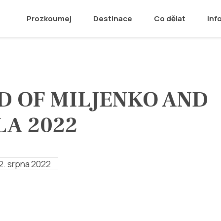
Prozkoumej
Destinace
Co dělat
Inf
D OF MILJENKO AND
LA 2022
12. srpna 2022