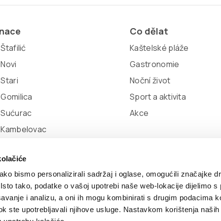
inace
Co dělat
Štafilić
Kaštelské pláže
 Novi
Gastronomie
 Stari
Noční život
 Gomilica
Sport a aktivita
 Sućurac
Akce
l Kambelovac
 Lukšić
kolačiće
ko bismo personalizirali sadržaj i oglase, omogućili značajke d
. Isto tako, podatke o vašoj upotrebi naše web-lokacije dijelimo s
avanje i analizu, a oni ih mogu kombinirati s drugim podacima k
ookie
Developed by:
Nove vibracije
Design by:
Signed Desi
i dok ste upotrebljavali njihove usluge. Nastavkom korištenja naših