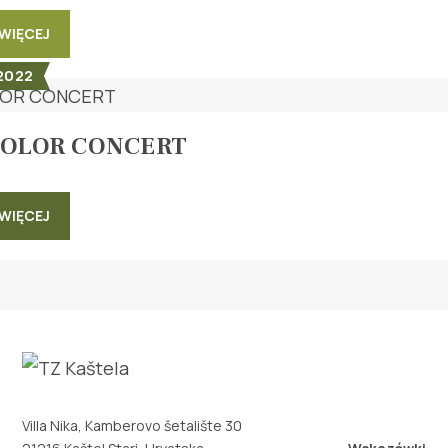
WIĘCEJ
 2022
COLOR CONCERT
WIĘCEJ
Villa Nika, Kamberovo šetalište 30