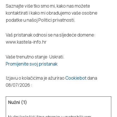
Saznajte više tko smo mi, kako nas možete
kontaktirati i kako mi obrađujemo vaše osobne
podatke u našoj Politici privatnosti.
Vaš pristanak odnosi se na sljedeće domene:
www.kastela-info.hr
Vaše trenutno stanje: Uskrati.
Promijenite svoj ​​pristanak
Izjavu o kolačićima je ažurirao
Cookiebot
dana
08/07/2026 :
Nužni (1)