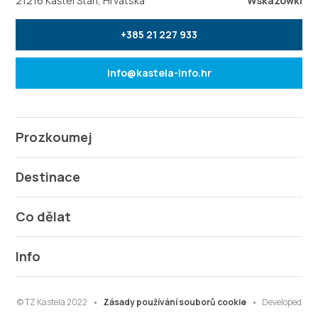
21216 Kaštel Stari, Hrvatska
Wskazówki
+385 21 227 933
info@kastela-info.hr
Prozkoumej
Destinace
Co dělat
Info
© TZ Kastela 2022
Zásady používání souborů cookie
Developed