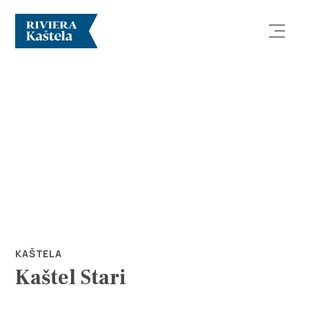
Prozkoumej
Destinace
Co dělat
KAŠTELA
Kaštel Stari
Info