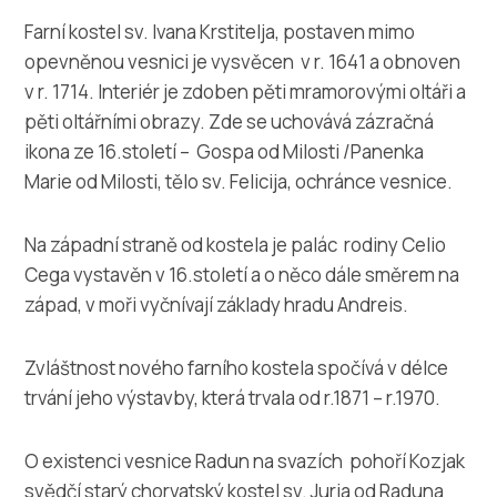
Farní kostel sv. Ivana Krstitelja, postaven mimo
opevněnou vesnici je vysvěcen v r. 1641 a obnoven
v r. 1714. Interiér je zdoben pěti mramorovými oltáři a
pěti oltářními obrazy. Zde se uchovává zázračná
ikona ze 16.století – Gospa od Milosti /Panenka
Marie od Milosti, tělo sv. Felicija, ochránce vesnice.
Na západní straně od kostela je palác rodiny Celio
Cega vystavěn v 16.století a o něco dále směrem na
západ, v moři vyčnívají základy hradu Andreis.
Zvláštnost nového farního kostela spočívá v délce
trvání jeho výstavby, která trvala od r.1871 – r.1970.
O existenci vesnice Radun na svazích pohoří Kozjak
svědčí starý chorvatský kostel sv. Jurja od Raduna