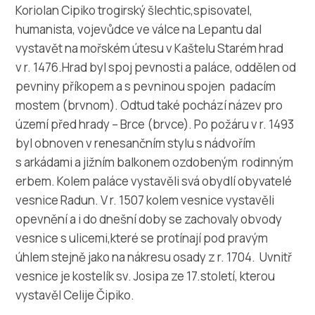
Multimédia
Koriolan Cipiko trogirský šlechtic,spisovatel,
humanista, vojevůdce ve válce na Lepantu dal
Safe in Dalmatia
vystavět na mořském útesu v Kaštelu Starém hrad
v r. 1476.Hrad byl spoj pevnosti a paláce, oddělen od
cs
pevniny příkopem a s pevninou spojen padacím
mostem (brvnom). Odtud také pochází název pro
území před hrady – Brce (brvce). Po požáru v r. 1493
byl obnoven v renesančním stylu s nádvořím
+385 21 227 933
s arkádami a jižním balkonem ozdobeným rodinným
erbem. Kolem paláce vystavěli svá obydlí obyvatelé
info@kastela-info.hr
vesnice Radun. V r. 1507 kolem vesnice vystavěli
opevnění a i do dnešní doby se zachovaly obvody
Villa Nika, Kamberovo šetalište 30,
vesnice s ulicemi,které se protínají pod pravým
Wskazówki
21216 Kaštel Stari, Hrvatska
úhlem stejně jako na nákresu osady z r. 1704. Uvnitř
vesnice je kostelík sv. Josipa ze 17.století, kterou
vystavěl Celije Čipiko.