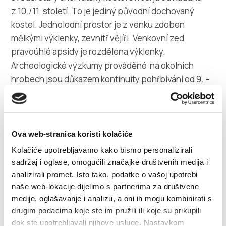
z 10./11. století. To je jediný původní dochovaný
kostel. Jednolodní prostor je z venku zdoben
mělkými výklenky, zevnitř vějíři. Venkovní zed
pravoúhlé apsidy je rozdělena výklenky.
Archeologické výzkumy prováděné na okolních
hrobech jsou důkazem kontinuity pohřbívání od 9. –
15. století. Staré chorvatské šperky a předměty
nalezené v hrobech jsou uloženy v Muzeu města
Kaštela.
Ova web-stranica koristi kolačiće
Z Kaštelu Starého do sedla Malačka (480) vede
Kolačiće upotrebljavamo kako bismo personalizirali
označená horská stezka. V sedle jsou horské chaty
sadržaj i oglase, omogućili značajke društvenih medija i
analizirali promet. Isto tako, podatke o vašoj upotrebi
Malačka a Split, které jsou zároven i počátečními
naše web-lokacije dijelimo s partnerima za društvene
body horských stezek ke Kozjaku a Kaštelanské
medije, oglašavanje i analizu, a oni ih mogu kombinirati s
zágoře.To je zároven i nejpřístupnější vyhlídka
drugim podacima koje ste im pružili ili koje su prikupili
s velkolepým pohledem na Kaštelanské Velo i Malo
dok ste upotrebljavali njihove usluge. Nastavkom