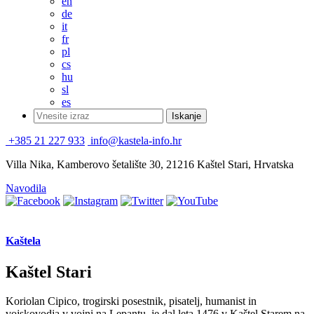
en
de
it
fr
pl
cs
hu
sl
es
+385 21 227 933
info@kastela-info.hr
Villa Nika, Kamberovo šetalište 30, 21216 Kaštel Stari, Hrvatska
Navodila
Kaštela
Kaštel Stari
Koriolan Cipico, trogirski posestnik, pisatelj, humanist in
vojskovodja v vojni na Lepantu, je dal leta 1476 v Kaštel Starem na