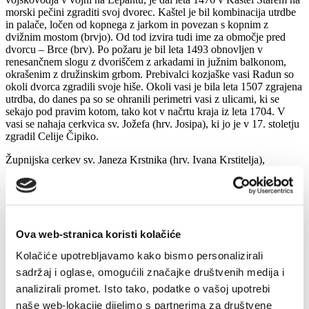
morski pečini zgraditi svoj dvorec. Kaštel je bil kombinacija utrdbe
in palače, ločen od kopnega z jarkom in povezan s kopnim z
dvižnim mostom (brvjo). Od tod izvira tudi ime za območje pred
dvorcu – Brce (brv). Po požaru je bil leta 1493 obnovljen v
renesančnem slogu z dvoriščem z arkadami in južnim balkonom,
okrašenim z družinskim grbom. Prebivalci kozjaške vasi Radun so
okoli dvorca zgradili svoje hiše. Okoli vasi je bila leta 1507 zgrajena
utrdba, do danes pa so se ohranili perimetri vasi z ulicami, ki se
sekajo pod pravim kotom, tako kot v načrtu kraja iz leta 1704. V
vasi se nahaja cerkvica sv. Jožefa (hrv. Josipa), ki jo je v 17. stoletju
zgradil Celije Čipiko.
Župnijska cerkev sv. Janeza Krstnika (hrv. Ivana Krstitelja),
zgrajena zunaj utrjene vasi, je bila posvečena leta 1641 in
obnovljena leta 1714. Notranjost je okrašena s petimi marmornimi
oltarji in petimi oltarnimi nastavki. V njej se hrani čudežna ikona iz
16. stoletja – Gospa od Milosti, telo sv. Felicija, zavetnika vasi.
Zahodno od cerkve stoji palača družine Celio Cega, zgrajena v 16.
Ova web-stranica koristi kolačiće
stoletju, malo naprej, v smeri zahoda, pa so v morju vidni temelji
Kolačiće upotrebljavamo kako bismo personalizirali
dvorca Andreis.
sadržaj i oglase, omogućili značajke društvenih medija i
Posebnost nove župnijske cerkve je trajanje njene gradnje, ki je
analizirali promet. Isto tako, podatke o vašoj upotrebi
trajala od leta 1871 do leta 1970.
naše web-lokacije dijelimo s partnerima za društvene