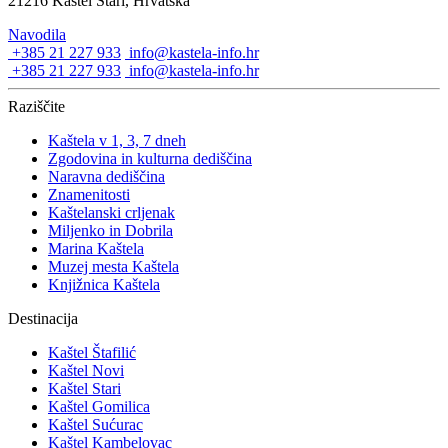
21216 Kaštel Stari, Hrvatska
Navodila
+385 21 227 933
info@kastela-info.hr
+385 21 227 933
info@kastela-info.hr
Raziščite
Kaštela v 1, 3, 7 dneh
Zgodovina in kulturna dediščina
Naravna dediščina
Znamenitosti
Kaštelanski crljenak
Miljenko in Dobrila
Marina Kaštela
Muzej mesta Kaštela
Knjižnica Kaštela
Destinacija
Kaštel Štafilić
Kaštel Novi
Kaštel Stari
Kaštel Gomilica
Kaštel Sućurac
Kaštel Kambelovac