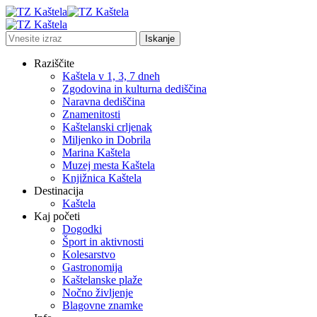
Raziščite
Kaštela v 1, 3, 7 dneh
Zgodovina in kulturna dediščina
Naravna dediščina
Znamenitosti
Kaštelanski crljenak
Miljenko in Dobrila
Marina Kaštela
Muzej mesta Kaštela
Knjižnica Kaštela
Destinacija
Kaštela
Kaj početi
Dogodki
Šport in aktivnosti
Kolesarstvo
Gastronomija
Kaštelanske plaže
Nočno življenje
Blagovne znamke