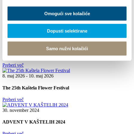
Arias under the stars
Omogući sve kolačiće
Preberi več
Dopusti selektirane
26. junij 2026 - 29. junij 2026
17th DAYS OF TRADITION, ECO ETHNO FAIR AND
Samo nužni kolačići
ISLAND PRODUCTS FAIR
Preberi več
8. maj 2026 - 10. maj 2026
The 25th Kaštela Flower Festival
Preberi več
30. november 2024
ADVENT V KAŠTELIH 2024
Preberi več