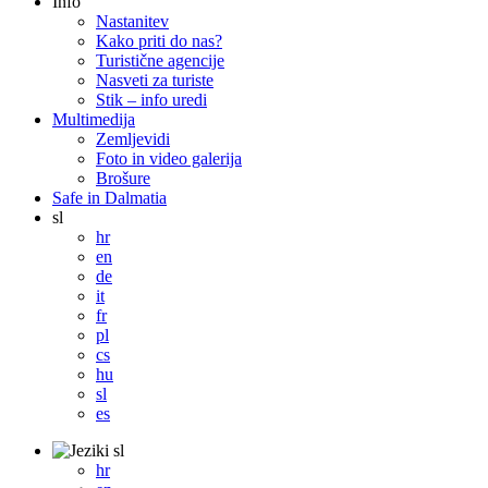
Info
Nastanitev
Kako priti do nas?
Turistične agencije
Nasveti za turiste
Stik – info uredi
Multimedija
Zemljevidi
Foto in video galerija
Brošure
Safe in Dalmatia
sl
hr
en
de
it
fr
pl
cs
hu
sl
es
sl
hr