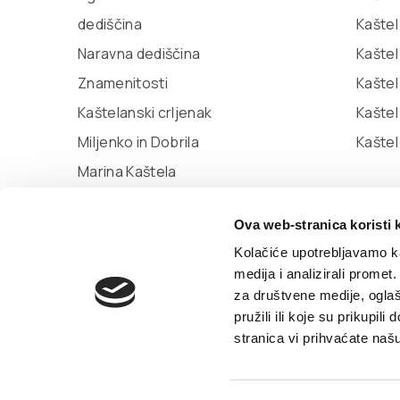
dediščina
Kaštel
Naravna dediščina
Kaštel
Znamenitosti
Kaštel
Kaštelanski crljenak
Kašte
Miljenko in Dobrila
Kaštel
Marina Kaštela
Muzej mesta Kaštela
Ova web-stranica koristi 
Knjižnica Kaštela
Kolačiće upotrebljavamo ka
medija i analizirali promet
za društvene medije, oglaš
© TZ Kastela 2022
Izjava o dostopnosti
Pol
pružili ili koje su prikupil
stranica vi prihvaćate naš