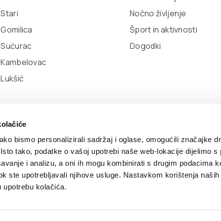
 Stari
Nočno življenje
 Gomilica
Šport in aktivnosti
 Sućurac
Dogodki
l Kambelovac
 Lukšić
kolačiće
ko bismo personalizirali sadržaj i oglase, omogućili značajke d
. Isto tako, podatke o vašoj upotrebi naše web-lokacije dijelimo s
avanje i analizu, a oni ih mogu kombinirati s drugim podacima k
itika piškotkov
Developed by:
Nove vibracije
Design by:
S
i dok ste upotrebljavali njihove usluge. Nastavkom korištenja naših
u upotrebu kolačića.