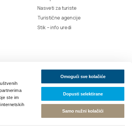
Nasveti za turiste
Turistične agencije
Stik – info uredi
Omogući sve kolačiće
ruštvenih
 partnerima
Dopusti selektirane
oje ste im
igned Design
 internetskih
Samo nužni kolačići
Nazaj na vrh