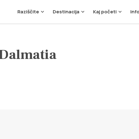
Raziščite
Destinacija
Kaj početi
Inf
 Dalmatia