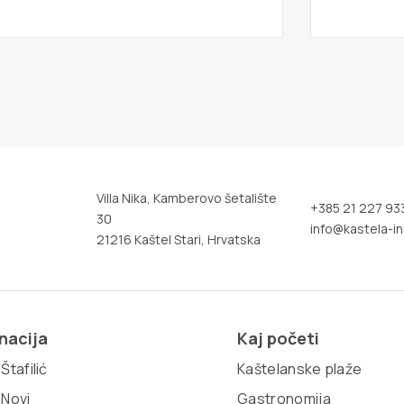
Villa Nika, Kamberovo šetalište
+385 21 227 93
30
info@kastela-in
21216 Kaštel Stari, Hrvatska
nacija
Kaj početi
Štafilić
Kaštelanske plaže
 Novi
Gastronomija