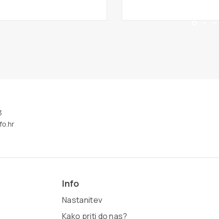
3
fo.hr
Info
Nastanitev
Kako priti do nas?