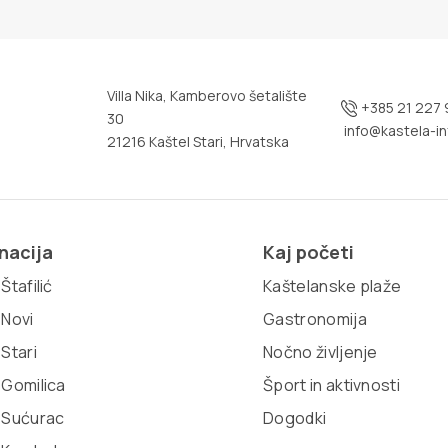
Villa Nika, Kamberovo šetalište
+385 21 227 
30
info@kastela-in
21216 Kaštel Stari, Hrvatska
nacija
Kaj početi
Štafilić
Kaštelanske plaže
 Novi
Gastronomija
 Stari
Nočno življenje
 Gomilica
Šport in aktivnosti
 Sućurac
Dogodki