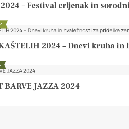
024 – Festival crljenak in sorodn
24
KAŠTELIH 2024 – Dnevi kruha in hv
4
 BARVE JAZZA 2024