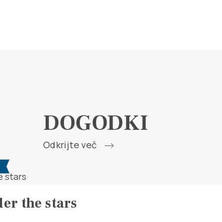
DOGODKI
Odkrijte več
6
er the stars