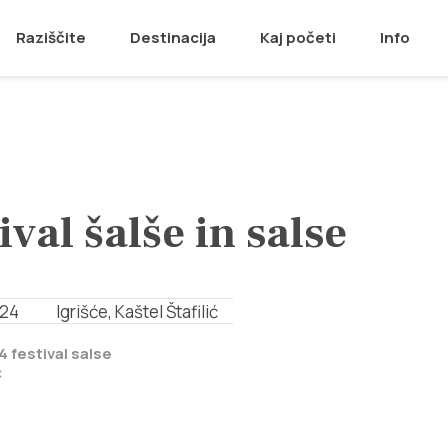
Raziščite
Destinacija
Kaj početi
Info
ival šalše in salse
024
Igrišće, Kaštel Štafilić
4 festival salse
C