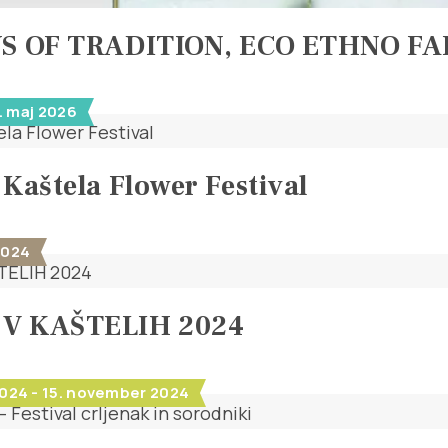
YS OF TRADITION, ECO ETHNO F
0. maj 2026
 Kaštela Flower Festival
2024
V KAŠTELIH 2024
024 - 15. november 2024