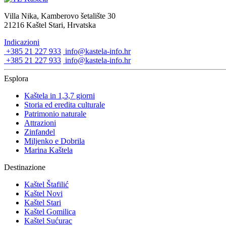
Villa Nika, Kamberovo šetalište 30
21216 Kaštel Stari, Hrvatska
Indicazioni
+385 21 227 933
info@kastela-info.hr
+385 21 227 933
info@kastela-info.hr
Esplora
Kaštela in 1,3,7 giorni
Storia ed eredita culturale
Patrimonio naturale
Attrazioni
Zinfandel
Miljenko e Dobrila
Marina Kaštela
Destinazione
Kaštel Štafilić
Kaštel Novi
Kaštel Stari
Kaštel Gomilica
Kaštel Sućurac