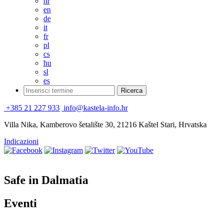
hr
en
de
it
fr
pl
cs
hu
sl
es
+385 21 227 933
info@kastela-info.hr
Villa Nika, Kamberovo šetalište 30, 21216 Kaštel Stari, Hrvatska
Indicazioni
Safe in Dalmatia
Eventi