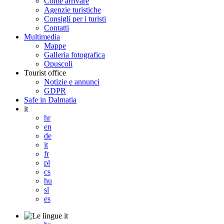
Come arrivare
Agenzie turistiche
Consigli per i turisti
Contatti
Multimedia
Mappe
Galleria fotografica
Opuscoli
Tourist office
Notizie e annunci
GDPR
Safe in Dalmatia
it
hr
en
de
it
fr
pl
cs
hu
sl
es
it