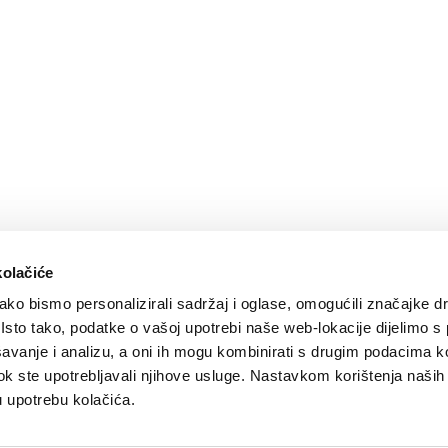
kolačiće
ko bismo personalizirali sadržaj i oglase, omogućili značajke d
. Isto tako, podatke o vašoj upotrebi naše web-lokacije dijelimo s
avanje i analizu, a oni ih mogu kombinirati s drugim podacima k
i dok ste upotrebljavali njihove usluge. Nastavkom korištenja naših
u upotrebu kolačića.
ije
Design by:
Signed Design