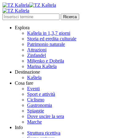
Esplora
Kaštela in 1,3,7 giorni
Storia ed eredita culturale
Patrimonio naturale
Attrazioni
Zinfandel
Miljenko e Dobrila
Marina Kaštela
Destinazione
Kaštela
Cosa fare
Eventi
Sport e attività
Ciclismo
Gastronomia
Spiaggie
Dove uscire la sera
Marche
Info
Struttura ricettiva