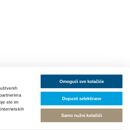
Omogući sve kolačiće
ruštvenih
 partnerima
Dopusti selektirane
oje ste im
 internetskih
Samo nužni kolačići