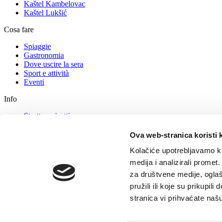
Kaštel Kambelovac
Kaštel Lukšić
Cosa fare
Spiaggie
Gastronomia
Dove uscire la sera
Sport e attività
Eventi
Info
Struttura ricettiva
Come arrivare
Consigli per i turisti
Ova web-stranica koristi 
Agenzie turistiche
Kolačiće upotrebljavamo ka
Contatti
medija i analizirali promet
Tourist office
za društvene medije, oglaš
Notizie e annunci
pružili ili koje su prikupil
GDPR
stranica vi prihvaćate naš
© TZ Kastela 2022
Gestione dei Cookie
Developed by:
Nove vibrac