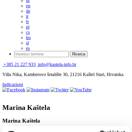
hr
en
de
it
fr
pl
cs
hu
sl
es
+385 21 227 933
info@kastela-info.hr
Villa Nika, Kamberovo šetalište 30, 21216 Kaštel Stari, Hrvatska
Indicazioni
Marina Kaštela
Marina Kaštela