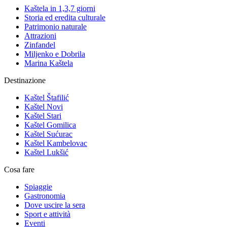
Kaštela in 1,3,7 giorni
Storia ed eredita culturale
Patrimonio naturale
Attrazioni
Zinfandel
Miljenko e Dobrila
Marina Kaštela
Destinazione
Kaštel Štafilić
Kaštel Novi
Kaštel Stari
Kaštel Gomilica
Kaštel Sućurac
Kaštel Kambelovac
Kaštel Lukšić
Cosa fare
Spiaggie
Gastronomia
Dove uscire la sera
Sport e attività
Eventi