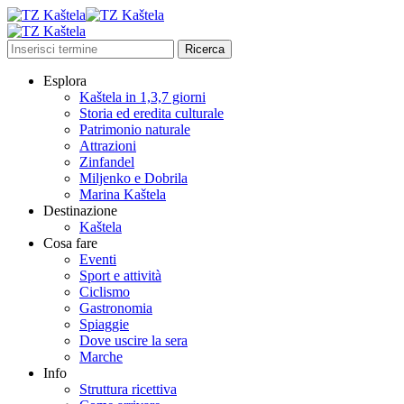
Esplora
Kaštela in 1,3,7 giorni
Storia ed eredita culturale
Patrimonio naturale
Attrazioni
Zinfandel
Miljenko e Dobrila
Marina Kaštela
Destinazione
Kaštela
Cosa fare
Eventi
Sport e attività
Ciclismo
Gastronomia
Spiaggie
Dove uscire la sera
Marche
Info
Struttura ricettiva