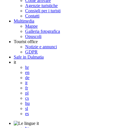
Come arrivare
Agenzie turistiche
Consigli per i turisti
Contatti
Multimedia
Mappe
Galleria fotografica
Opuscoli
Tourist office
Notizie e annunci
GDPR
Safe in Dalmatia
it
hr
en
de
it
fr
pl
cs
hu
sl
es
it