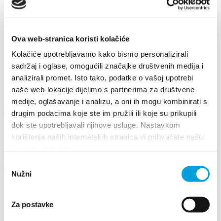
Obala kralja Tomislava
g.
43° 32' 47.55" N, 16° 24' 09.96" E
t.
+385 (0)21 204 010
f.
+385 (0)21 204 040
Ova web-stranica koristi kolačiće
m.
+385 (0)21 204 011
w.
www.marina-kastela.com
Kolačiće upotrebljavamo kako bismo personalizirali
e.
info@marina-kastela.hr
sadržaj i oglase, omogućili značajke društvenih medija i
analizirali promet. Isto tako, podatke o vašoj upotrebi
Eventi
naše web-lokacije dijelimo s partnerima za društvene
medije, oglašavanje i analizu, a oni ih mogu kombinirati s
Scopri di più
drugim podacima koje ste im pružili ili koje su prikupili
17 agosto 2026
dok ste upotrebljavali njihove usluge. Nastavkom
korištenja naših internetskih stranica vi prihvaćate našu
Arias under the stars
upotrebu kolačića.
Leggi di più
Odabir
Nužni
pristanka
26 giugno 2026 - 29 giugno 2026
Za postavke
17th DAYS OF TRADITION, ECO ETHNO FAIR AND
ISLAND PRODUCTS FAIR