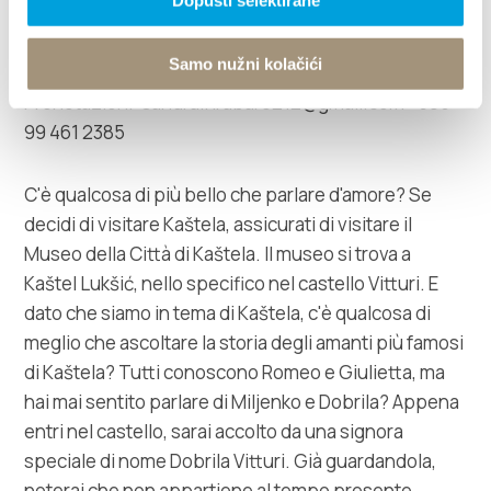
Guida e interprete del patrimonio: Sandra Hrabar
Samo nužni kolačići
Prenotazioni: sandra.hrabar0212@gmail.com +385
99 461 2385
C'è qualcosa di più bello che parlare d'amore? Se
decidi di visitare Kaštela, assicurati di visitare il
Museo della Città di Kaštela. Il museo si trova a
Kaštel Lukšić, nello specifico nel castello Vitturi. E
dato che siamo in tema di Kaštela, c'è qualcosa di
meglio che ascoltare la storia degli amanti più famosi
di Kaštela? Tutti conoscono Romeo e Giulietta, ma
hai mai sentito parlare di Miljenko e Dobrila? Appena
entri nel castello, sarai accolto da una signora
speciale di nome Dobrila Vitturi. Già guardandola,
noterai che non appartiene al tempo presente.