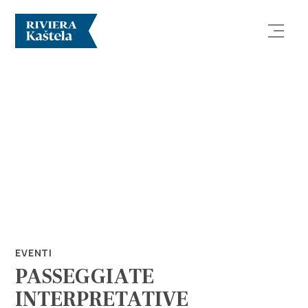
Esplora
Destinazione
Cosa fare
EVENTI
PASSEGGIATE
Info
INTERPRETATIVE