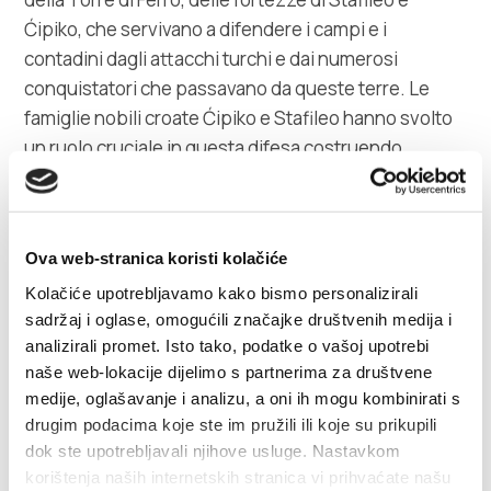
Ćipiko, che servivano a difendere i campi e i
contadini dagli attacchi turchi e dai numerosi
conquistatori che passavano da queste terre. Le
famiglie nobili croate Ćipiko e Stafileo hanno svolto
un ruolo cruciale in questa difesa costruendo
fortezze e proteggendo i villaggi. I nobili avevano il
compito difficile di mantenere un equilibrio tra
l'autorità veneziana e il popolo croato.
Ova web-stranica koristi kolačiće
Kolačiće upotrebljavamo kako bismo personalizirali
Poiché le radici della Dalmazia non sono solo
sadržaj i oglase, omogućili značajke društvenih medija i
radicate nella natura, ma anche nella società. I frutti
analizirali promet. Isto tako, podatke o vašoj upotrebi
della natura e i sapori del Mediterraneo giocano un
naše web-lokacije dijelimo s partnerima za društvene
ruolo significativo nella fede cristiana e nella Chiesa,
medije, oglašavanje i analizu, a oni ih mogu kombinirati s
fornendo forza alle persone stanche. Le tradizioni e
drugim podacima koje ste im pružili ili koje su prikupili
le usanze spesso svaniscono dopo molti secoli, ma
dok ste upotrebljavali njihove usluge. Nastavkom
grazie alla spiritualità, l'olio e il vino continuano a
korištenja naših internetskih stranica vi prihvaćate našu