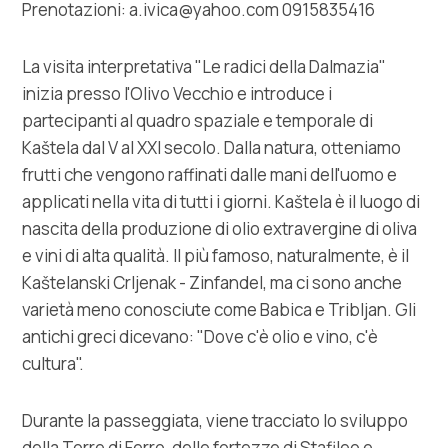
Prenotazioni: a.ivica@yahoo.com 0915835416
La visita interpretativa "Le radici della Dalmazia"
inizia presso l'Olivo Vecchio e introduce i
partecipanti al quadro spaziale e temporale di
Kaštela dal V al XXI secolo. Dalla natura, otteniamo
frutti che vengono raffinati dalle mani dell'uomo e
applicati nella vita di tutti i giorni. Kaštela è il luogo di
nascita della produzione di olio extravergine di oliva
e vini di alta qualità. Il più famoso, naturalmente, è il
Kaštelanski Crljenak - Zinfandel, ma ci sono anche
varietà meno conosciute come Babica e Tribljan. Gli
antichi greci dicevano: "Dove c'è olio e vino, c'è
cultura".
Durante la passeggiata, viene tracciato lo sviluppo
della Torre di Ferro, delle fortezze di Stafileo e