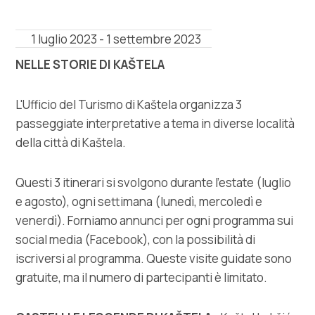
Multimedia
1 luglio 2023 - 1 settembre 2023
Tourist office
NELLE STORIE DI KAŠTELA
Safe in Dalmatia
L'Ufficio del Turismo di Kaštela organizza 3
it
passeggiate interpretative a tema in diverse località
della città di Kaštela.
Questi 3 itinerari si svolgono durante l'estate (luglio
+385 21 227 933
e agosto), ogni settimana (lunedì, mercoledì e
venerdì). Forniamo annunci per ogni programma sui
info@kastela-info.hr
social media (Facebook), con la possibilità di
iscriversi al programma. Queste visite guidate sono
Villa Nika, Kamberovo šetalište 30,
gratuite, ma il numero di partecipanti è limitato.
Indicazioni
21216 Kaštel Stari, Hrvatska