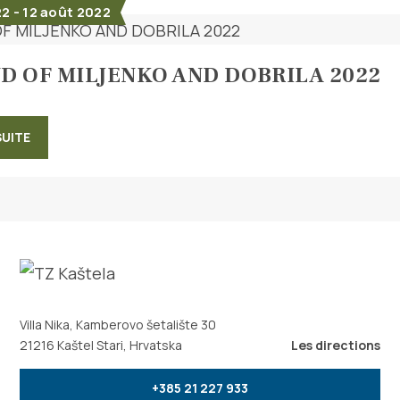
2 - 12 août 2022
D OF MILJENKO AND DOBRILA 2022
SUITE
Villa Nika, Kamberovo šetalište 30
21216 Kaštel Stari, Hrvatska
Les directions
+385 21 227 933