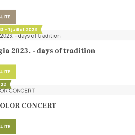
SUITE
3 - 1 juillet 2023
ia 2023. - days of tradition
SUITE
022
COLOR CONCERT
SUITE