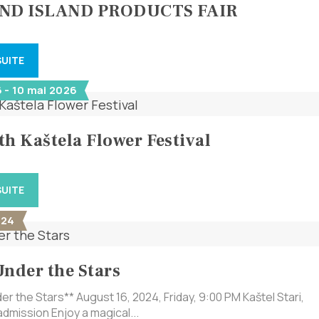
AND ISLAND PRODUCTS FAIR
SUITE
 - 10 mai 2026
th Kaštela Flower Festival
SUITE
024
Under the Stars
er the Stars** August 16, 2024, Friday, 9:00 PM Kaštel Stari,
dmission Enjoy a magical...