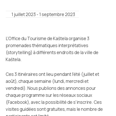
Office de tourisme
1 juillet 2023 - 1 septembre 2023
Safe in Dalmatia
fr
L'Office du Tourisme de Kaštela organise 3
promenades thématiques interprétatives
(storytelling) à différents endroits de la ville de
+385 21 227 933
Kaštela.
info@kastela-info.hr
Ces 3 itinéraires ont lieu pendant l'été (juillet et
août), chaque semaine (lundi, mercredi et
vendredi). Nous publions des annonces pour
Villa Nika, Kamberovo šetalište 30,
chaque programme sur les réseaux sociaux
Les directions
21216 Kaštel Stari, Hrvatska
(Facebook), avec la possibilité de s'inscrire. Ces
visites guidées sont gratuites, mais le nombre de