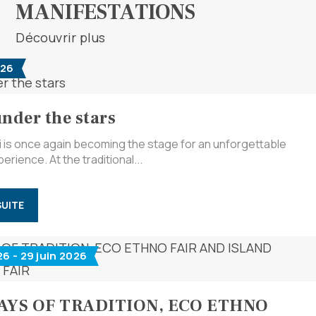
MANIFESTATIONS
Découvrir plus
026
under the stars
ri is once again becoming the stage for an unforgettable
erience. At the traditional...
SUITE
26 - 29 juin 2026
DAYS OF TRADITION, ECO ETHNO