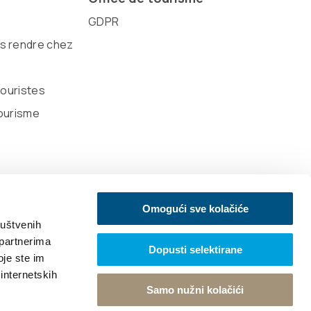
GDPR
 rendre chez
touristes
ourisme
Omogući sve kolačiće
ruštvenih
 partnerima
Dopusti selektirane
oje ste im
 internetskih
Samo nužni kolačići