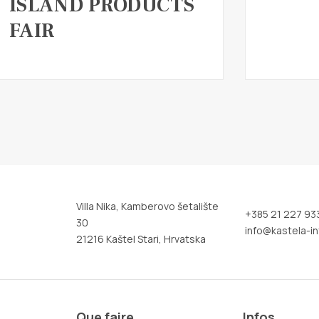
ISLAND PRODUCTS
FAIR
Villa Nika, Kamberovo šetalište
+385 21 227 93
30
info@kastela-in
21216 Kaštel Stari, Hrvatska
Que faire
Infos