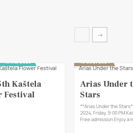
 - 10 mai 2026
16 août 2024
5th Kaštela
Arias Under 
 Festival
Stars
**Arias Under the Stars*
2024, Friday, 9:00 PM Kaš
Free admission Enjoy a m