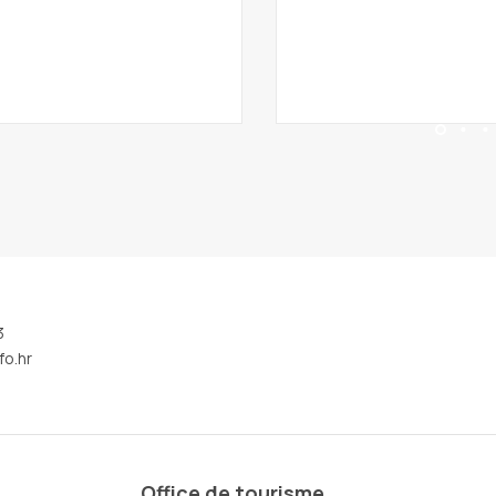
3
fo.hr
Office de tourisme