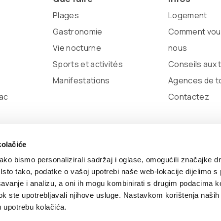
Plages
Logement
Gastronomie
Comment vous
Vie nocturne
nous
Sports et activités
Conseils aux 
Manifestations
Agences de t
ac
Contactez
kolačiće
ko bismo personalizirali sadržaj i oglase, omogućili značajke d
. Isto tako, podatke o vašoj upotrebi naše web-lokacije dijelimo s
avanje i analizu, a oni ih mogu kombinirati s drugim podacima k
s
Developed by:
Nove vibracije
Design by:
Signed Design
i dok ste upotrebljavali njihove usluge. Nastavkom korištenja naših
u upotrebu kolačića.