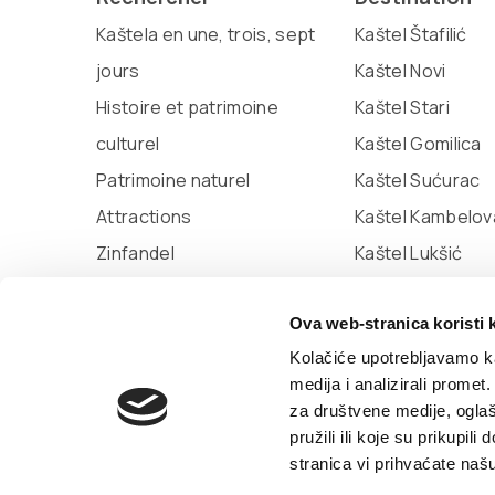
Kaštela en une, trois, sept
Kaštel Štafilić
jours
Kaštel Novi
Histoire et patrimoine
Kaštel Stari
culturel
Kaštel Gomilica
Patrimoine naturel
Kaštel Sućurac
Attractions
Kaštel Kambelov
Zinfandel
Kaštel Lukšić
Miljenko et Dobrila
Ova web-stranica koristi 
Marina Kaštela
Kolačiće upotrebljavamo ka
medija i analizirali promet
za društvene medije, oglaš
© TZ Kastela 2022
Politique relative aux cookie
pružili ili koje su prikupil
stranica vi prihvaćate naš