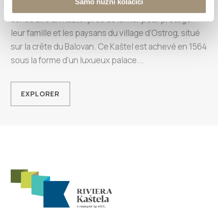
Samo nužni kolačići
Trogir, ont reçu du doge de Venise l'autorisation de
construire un Kaštel près de la mer pour protéger
leur famille et les paysans du village d'Ostrog, situé
sur la crête du Balovan. Ce Kaštel est achevé en 1564
sous la forme d'un luxueux palace...
EXPLORER