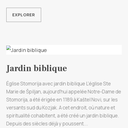
Multimédias
EXPLORER
Office de tourisme
Safe in Dalmatia
fr
Jardin biblique
+385 21 227 933
Église Stomorija avec jardin biblique L'église Ste
Marie de Špiljan, aujourd'hui appelée Notre-Dame de
info@kastela-info.hr
Stomorija, a été érigée en 1189 à Kaštel Novi, sur les
versants sud du Kozjak. A cet endroit, où nature et
Villa Nika, Kamberovo šetalište 30,
spiritualité cohabitent, a été créé un jardin biblique.
Les directions
21216 Kaštel Stari, Hrvatska
Depuis des siècles déjà y poussent...