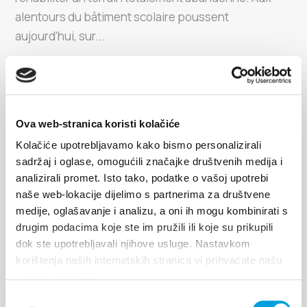
alentours du bâtiment scolaire poussent
aujourd'hui, sur...
EXPLORER
Ova web-stranica koristi kolačiće
Kolačiće upotrebljavamo kako bismo personalizirali
sadržaj i oglase, omogućili značajke društvenih medija i
analizirali promet. Isto tako, podatke o vašoj upotrebi
naše web-lokacije dijelimo s partnerima za društvene
Palais de l'archevêque
medije, oglašavanje i analizu, a oni ih mogu kombinirati s
drugim podacima koje ste im pružili ili koje su prikupili
dok ste upotrebljavali njihove usluge. Nastavkom
On trouve, a Kaštel Sućurac, la plus vieille tour de
korištenja naših internetskih stranica vi prihvaćate našu
défense, construite en 1392 par l'archeveque A.
upotrebu kolačića.
Gualdo pour protéger les paysans du village de
Odabir
Putalj situé sur les versants du Kozjak pres de