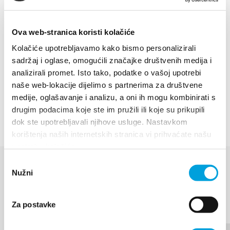
construit à cet endroit pour accueillir les
évènements artistiques et culturels.
Ova web-stranica koristi kolačiće
Kolačiće upotrebljavamo kako bismo personalizirali
L'oliveraie fait partie intégrante du jardin. Avec ses
sadržaj i oglase, omogućili značajke društvenih medija i
170 arbres et ses 45 sortes d'olives locales et
analizirali promet. Isto tako, podatke o vašoj upotrebi
étrangères, elle représente le plus grand jardin à
naše web-lokacije dijelimo s partnerima za društvene
thème du littoral croate.
medije, oglašavanje i analizu, a oni ih mogu kombinirati s
drugim podacima koje ste im pružili ili koje su prikupili
dok ste upotrebljavali njihove usluge. Nastavkom
korištenja naših internetskih stranica vi prihvaćate našu
upotrebu kolačića.
Odabir
Nužni
pristanka
MANIFESTATIONS
Découvrir plus
Za postavke