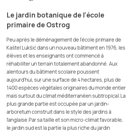
Multimédias
Le jardin botanique de l'école
Office de tourisme
primaire de Ostrog
Safe in Dalmatia
Peu après le déménagement de l'école primaire de
Kaštel Lukšić dans un nouveau bâtiment en 1976, les
fr
élèves et les enseignants ont commencé à
réhabiliter un terrain totalement abandonné. Aux
alentours du bâtiment scolaire poussent
+385 21 227 933
aujourd'hui, sur une surface de 4 hectares, plus de
1400 espèces végétales originaires du monde entier
info@kastela-info.hr
mais surtout du climat méditerranéen subtropical.La
plus grande partie est occupée par un jardin-
arboretum construit dans le style des jardins à
Villa Nika, Kamberovo šetalište 30,
l'anglaise.Par sa taille et son micro-climat favorable,
Les directions
21216 Kaštel Stari, Hrvatska
le jardin sud est la partie la plus riche du jardin