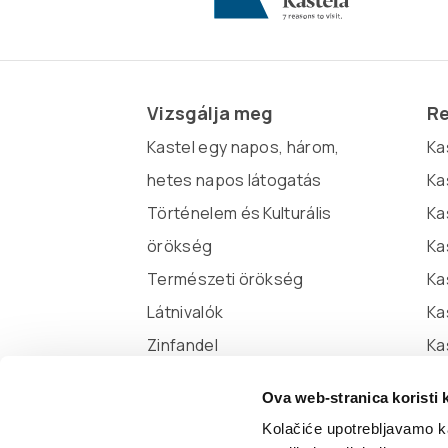
Vizsgálja meg
Re
Kastel egy napos, három,
Kaš
hetes napos látogatás
Ka
Történelem és Kulturális
Ka
örökség
Ka
Természeti örökség
Ka
Látnivalók
Ka
Zinfandel
Ka
Miljenko és Dobrila
Ova web-stranica koristi 
Marina Kaštela
Kolačiće upotrebljavamo ka