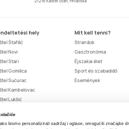
21216 Kaštel Stari, Hrvatska
ndeltetési hely
Mit kell tenni?
tel Štafilić
Strandok
štel Novi
Gasztronómia
štel Stari
Éjszakai élet
štel Gomilica
Sport és szabadidő
štel Sućurac
Események
štel Kambelovac
štel Lukšić
kolačiće
ko bismo personalizirali sadržaj i oglase, omogućili značajke d