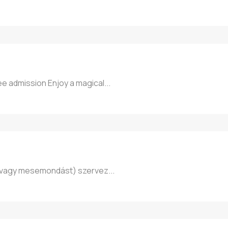
ee admission Enjoy a magical...
ng vagy mesemondást) szervez...