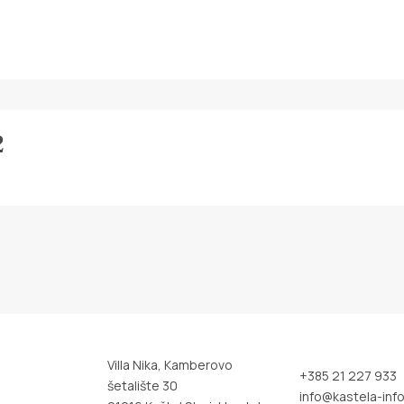
2
Villa Nika, Kamberovo
+385 21 227 933
šetalište 30
info@kastela-info