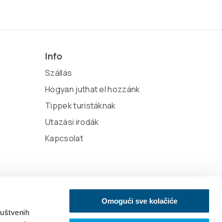
Info
Szállás
Hogyan juthat el hozzánk
Tippek turistáknak
Utazási irodák
Kapcsolat
Omogući sve kolačiće
ruštvenih