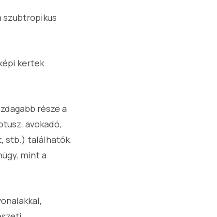
n szubtropikus
képi kertek
azdagabb része a
iptusz, avokadó,
, stb.) találhatók.
núgy, mint a
vonalakkal,
észeti