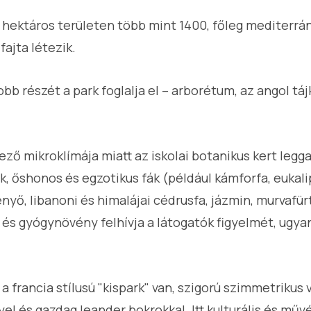
4 hektáros területen több mint 1400, főleg mediterrá
ajta létezik.
bb részét a park foglalja el – arborétum, az angol táj
ző mikroklímája miatt az iskolai botanikus kert legg
rok, őshonos és egzotikus fák (például kámforfa, eukal
enyő, libanoni és himalájai cédrusfa, jázmin, murvafürt
 és gyógynövény felhívja a látogatók figyelmét, ugya
a francia stílusú "kispark" van, szigorú szimmetrikus 
l és gazdag leander bokrokkal. Itt kulturális és műv