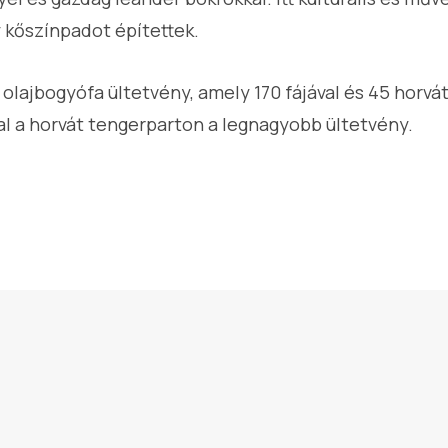
kőszínpadot építettek.
 olajbogyófa ültetvény, amely 170 fájával és 45 horvát
al a horvát tengerparton a legnagyobb ültetvény.