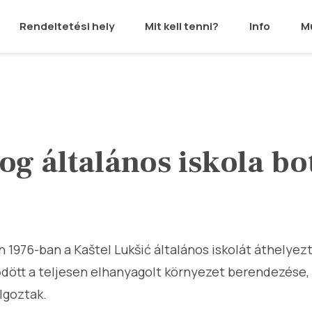
Rendeltetési hely
Mit kell tenni?
Info
M
og általános iskola b
1976-ban a Kaštel Lukšić általános iskolát áthelyezt
dött a teljesen elhanyagolt környezet berendezése, 
lgoztak.