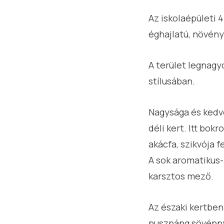
Az iskolaépületi 
éghajlatú, növényf
A terület legnagyo
stílusában.
Nagysága és kedve
déli kert. Itt bok
akácfa, szikvója f
A sok aromatikus-
karsztos mező.
Az északi kertben 
puszpáng sövénnye