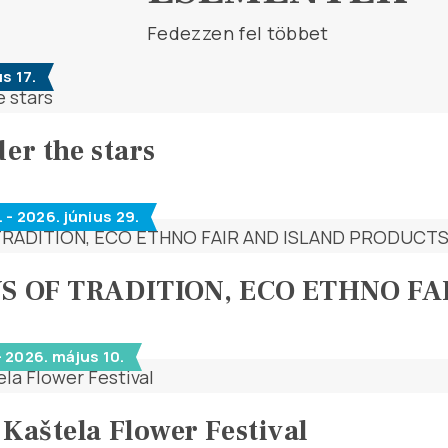
Fedezzen fel többet
s 17.
er the stars
 - 2026. június 29.
YS OF TRADITION, ECO ETHNO F
- 2026. május 10.
 Kaštela Flower Festival