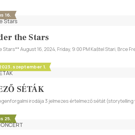
s 16.
der the Stars
e Stars** August 16, 2024, Friday, 9:00 PM Kaštel Stari, Brce Fr
- 2023. szeptember 1.
EZŐ SÉTÁK
egenforgalmi irodája 3 jelmezes értelmező sétát (storytelli
s 25.