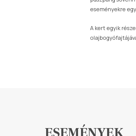
eseményekre egy 
A kert egyik része
olajbogyófajtájáv
ESEMÉNYEK