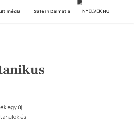
ultimédia
Safe in Dalmatia
HU
otanikus
ék egy új
tanulók és