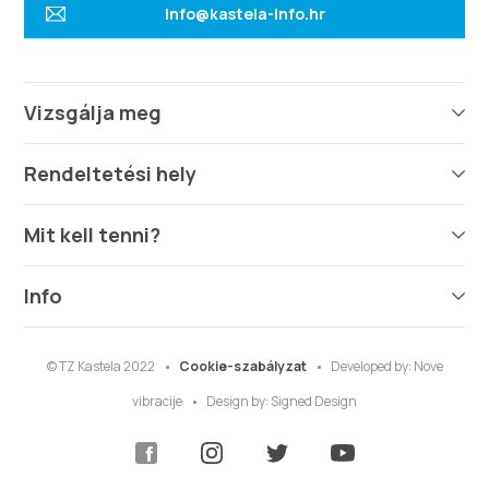
info@kastela-info.hr
Vizsgálja meg
Rendeltetési hely
Mit kell tenni?
Info
© TZ Kastela 2022
Cookie-szabályzat
Developed by:
Nove
vibracije
Design by:
Signed Design