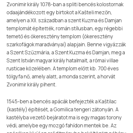
Multimédia
Zvonimir király 1078-ban a spliti bencés kolostornak
odaajándékozott egy birtokot a Kašteli mezőn,
Safe in Dalmatia
amelyen a XII. században a szent Kuzma és Damjan
templomát építették, román stílusban, egy régebbi
hu
temető és ókeresztény templom (ókeresztény
szarkofágok maradványai) alapjain. Benne vigyázzák
a Szent Szűzmária, a Szent Kuzma és Damjan, meg a
Szent István magyar király hatalmait, a római villae
+385 21 227 933
rusticae közelében. A templom előtt kb. 700 éves
tölgyfa nő, amely alatt, a monda szerint, a horvát
info@kastela-info.hr
Zvonimir király pihent.
Villa Nika, Kamberovo šetalište 30,
1545-ben a bencés apácák befejezték a Kaštilac
Útvonalak
21216 Kaštel Stari, Hrvatska
(kastély) építését, a Gomilica tengeri zátonyán. A
kastélyba vezetõ bejáratot ma is egy magas torony
védi, amelybe egy mozgó fahídon mentek be. Az