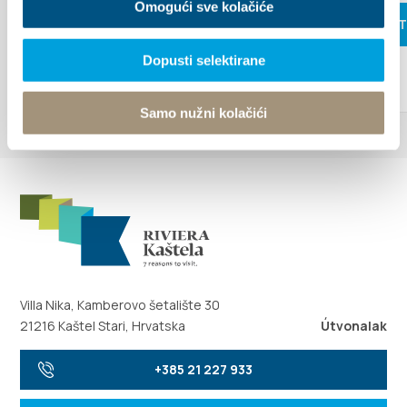
Omogući sve kolačiće
OLVASS 
Dopusti selektirane
Samo nužni kolačići
Villa Nika, Kamberovo šetalište 30
21216 Kaštel Stari, Hrvatska
Útvonalak
+385 21 227 933