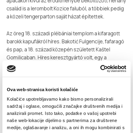
apácákon kívül az erőditménybe beköltözött néhány
család is a lerombolt Kozice faluból, a többiek pedig
a közeli tengerparton saját házat építettek.
Az öreg 18. századi plébániai templom a kifaragott
barokk kapufákról híres. Bakotić Fulgencije, fafaragó
és pap, a 18. század közepén született Kaštel
Gomilicaban. Híres keresztgyártó volt, egy a
plébániai templomban van, kettő a poljudi
kolostorban, egy a Kaštela város múzeumában,
néhány pedig olaszországi kolostorokban.
Ova web-stranica koristi kolačiće
A magánszállások számos lehetőséget nyújtanak a
Kolačiće upotrebljavamo kako bismo personalizirali
turisták fogadásához.
sadržaj i oglase, omogućili značajke društvenih medija i
analizirali promet. Isto tako, podatke o vašoj upotrebi
naše web-lokacije dijelimo s partnerima za društvene
medije, oglašavanje i analizu, a oni ih mogu kombinirati s