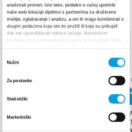
Na turystów czekają liczne kwatery prywatne.
analizirali promet. Isto tako, podatke o vašoj upotrebi
naše web-lokacije dijelimo s partnerima za društvene
medije, oglašavanje i analizu, a oni ih mogu kombinirati s
drugim podacima koje ste im pružili ili koje su prikupili
dok ste upotrebljavali njihove usluge. Nastavkom
korištenja naših internetskih stranica vi prihvaćate našu
upotrebu kolačića.
WYDARZENIA
Odabir
Dowiedz się więcej
Nužni
pristanka
17 sierpnia 2026
Za postavke
26 czerwca
Arias under the stars
Statistički
2026
17th D
CZYTAJ WIĘCEJ
Marketinški
TRADI
ETHNO