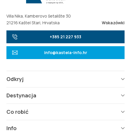
Villa Nika, Kamberovo šetalište 30
21216 Kaštel Stari, Hrvatska
Wskazówki
+385 21 227 933
info@kastela-info.hr
Odkryj
Destynacja
Co robić
Info