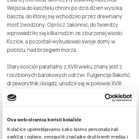
Wejścia do kasztelu chroni po dziś dzień wysoka
baszta, do której się wchodziło przez drewniany
most zwodzony. Oprócz zakonnic, do twierdzy
wprowadziło się kilka rodzin ze zburzonej wioski
Kozice, a pozostali wybudowali swoje domy w
pobliżu, nad brzegiem morza.
Stary kościół parafialny z XVIII wieku znany jest z
rzeźbionych barokowych odrzwi. Fulgencije Bakotić,
drzeworytnik i ksiądz, urodził się w połowie XVIII
wieku w Kasztelu Gomilici. Znany jest z wyrobu
krucyfiksów, jeden z nich znajduje się w kościele
parafialnym, dwa w klasztorze we wsi Poljud, jeden w
Muzeum Miasta Kasztela oraz kilka w klasztorach we
Ova web-stranica koristi kolačiće
Włoszech.
Kolačiće upotrebljavamo kako bismo personalizirali
sadržaj i oglase, omogućili značajke društvenih medija i