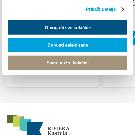
ISLAN
Prikaži detalje
FAIR
Omogući sve kolačiće
CZYTAJ 
Dopusti selektirane
Samo nužni kolačići