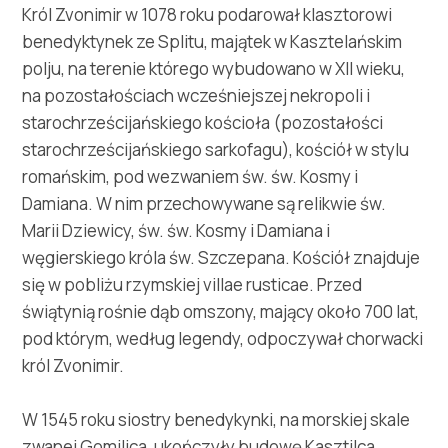
Multimedia
Król Zvonimir w 1078 roku podarował klasztorowi
benedyktynek ze Splitu, majątek w Kasztelańskim
Safe in Dalmatia
polju, na terenie którego wybudowano w XII wieku,
na pozostałościach wcześniejszej nekropoli i
pl
starochrześcijańskiego kościoła (pozostałości
starochrześcijańskiego sarkofagu), kościół w stylu
romańskim, pod wezwaniem św. św. Kosmy i
Damiana. W nim przechowywane są relikwie św.
+385 21 227 933
Marii Dziewicy, św. św. Kosmy i Damiana i
węgierskiego króla św. Szczepana. Kościół znajduje
info@kastela-info.hr
się w pobliżu rzymskiej villae rusticae. Przed
świątynią rośnie dąb omszony, mający około 700 lat,
Villa Nika, Kamberovo šetalište 30,
pod którym, według legendy, odpoczywał chorwacki
Wskazówki
21216 Kaštel Stari, Hrvatska
król Zvonimir.
W 1545 roku siostry benedykynki, na morskiej skale
zwanej Gomilica, ukończyły budowę Kasztilca.