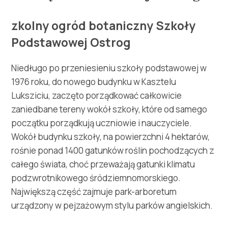
Multimedia
zkolny ogród botaniczny Szkoły
Safe in Dalmatia
Podstawowej Ostrog
pl
Niedługo po przeniesieniu szkoły podstawowej w
1976 roku, do nowego budynku w Kasztelu
Luksziciu, zaczęto porządkować całkowicie
+385 21 227 933
zaniedbane tereny wokół szkoły, które od samego
początku porządkują uczniowie i nauczyciele.
info@kastela-info.hr
Wokół budynku szkoły, na powierzchni 4 hektarów,
rośnie ponad 1400 gatunków roślin pochodzących z
całego świata, choć przeważają gatunki klimatu
Villa Nika, Kamberovo šetalište 30,
podzwrotnikowego śródziemnomorskiego.
Wskazówki
21216 Kaštel Stari, Hrvatska
Największą część zajmuje park-arboretum
urządzony w pejzażowym stylu parków angielskich.