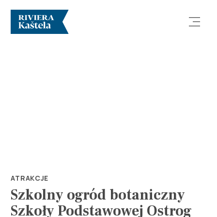
Odkryj
Destynacja
Co robić
ATRAKCJE
Szkolny ogród botaniczny
Info
Szkoły Podstawowej Ostrog