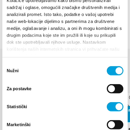
Kolačiće upotrebljavamo kako bismo personalizirali
drzew, w tym 45 miejscowych i obcych gatunków, co
sadržaj i oglase, omogućili značajke društvenih medija i
stanowi największą tego typu uprawę na
analizirali promet. Isto tako, podatke o vašoj upotrebi
chorwackim wybrzeżu.
naše web-lokacije dijelimo s partnerima za društvene
medije, oglašavanje i analizu, a oni ih mogu kombinirati s
drugim podacima koje ste im pružili ili koje su prikupili
dok ste upotrebljavali njihove usluge. Nastavkom
korištenja naših internetskih stranica vi prihvaćate našu
upotrebu kolačića.
Odabir
WYDARZENIA
Nužni
pristanka
Dowiedz się więcej
Za postavke
17 sierpnia 2026
Statistički
26 czerwca
Arias under the stars
2026
Marketinški