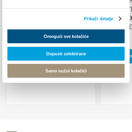
17th D
CZYTAJ WIĘCEJ
TRADI
ETHNO
Prikaži detalje
ISLAN
FAIR
Omogući sve kolačiće
Dopusti selektirane
CZYTAJ 
Samo nužni kolačići