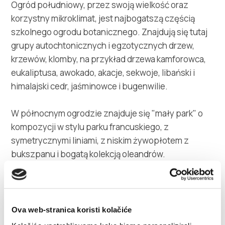
Ogród południowy, przez swoją wielkość oraz
korzystny mikroklimat, jest najbogatszą częścią
szkolnego ogrodu botanicznego. Znajdują się tutaj
grupy autochtonicznych i egzotycznych drzew,
krzewów, klomby, na przykład drzewa kamforowca,
eukaliptusa, awokado, akacje, sekwoje, libański i
himalajski cedr, jaśminowce i bugenwilie.
W północnym ogrodzie znajduje się "mały park" o
kompozycji w stylu parku francuskiego, z
symetrycznymi liniami, z niskim żywopłotem z
bukszpanu i bogatą kolekcją oleandrów.
Wybudowano tutaj również kamienną scenę
wykorzystywaną podczas imprez kulturalnych i
artystycznych.
Ova web-stranica koristi kolačiće
Częścią składową ogrodu jest gaj oliwny, mający 170