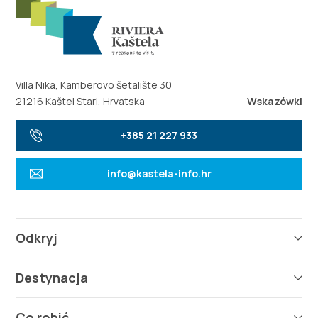
Villa Nika, Kamberovo šetalište 30
21216 Kaštel Stari, Hrvatska
Wskazówki
+385 21 227 933
info@kastela-info.hr
Odkryj
Destynacja
Co robić