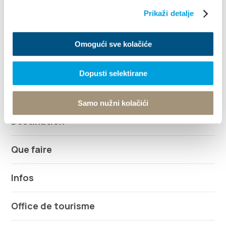
Prikaži detalje
+385 21 227 933
Omogući sve kolačiće
info@kastela-info.hr
Dopusti selektirane
Rechercher
Samo nužni kolačići
Destination
Que faire
Infos
Office de tourisme