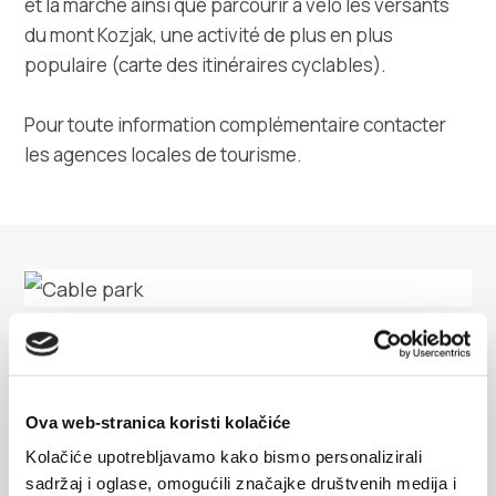
et la marche ainsi que parcourir à vélo les versants
Multimédias
du mont Kozjak, une activité de plus en plus
populaire (
carte des itinéraires cyclables
).
Office de tourisme
Pour toute information complémentaire contacter
Safe in Dalmatia
les
agences locales de tourisme
.
fr
+385 21 227 933
Cable park
info@kastela-info.hr
Kaštela imaju i Cable park koji se nalazi u Kaštel
Ova web-stranica koristi kolačiće
Villa Nika, Kamberovo šetalište 30,
Štafiliću, na plaži Divulje, u blizini Zračne luke. Riječ
Kolačiće upotrebljavamo kako bismo personalizirali
Les directions
21216 Kaštel Stari, Hrvatska
je o liftu postavljenom na stupove u moru na kojemu
sadržaj i oglase, omogućili značajke društvenih medija i