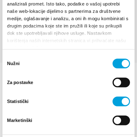
se istovremeno može voziti više vozača koristeći
analizirali promet. Isto tako, podatke o vašoj upotrebi
naše web-lokacije dijelimo s partnerima za društvene
skije, daske i drugu opremu za zabavu na moru. Žica
medije, oglašavanje i analizu, a oni ih mogu kombinirati s
je idealno mjesto za naučiti skijati...
drugim podacima koje ste im pružili ili koje su prikupili
dok ste upotrebljavali njihove usluge. Nastavkom
korištenja naših internetskih stranica vi prihvaćate našu
EXPLORER
upotrebu kolačića.
Odabir
Nužni
pristanka
Za postavke
Statistički
Marketinški
Villa Nika, Kamberovo šetalište 30
21216 Kaštel Stari, Hrvatska
Les directions