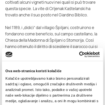
coltivati alcuni vigneti nuovi nei quali si può trovare
questa specie. La vite di Crljenak Kaštelanski ha
trovato anche il suo posto nel Giardino Biblico.
Nel 1189, i „didići“ dal villagio Špiljani, costruirono e
fondarono come beneficio, sul campo castellano, la
Chiesa della Madonna di Špiljani o Stomorija. Così
hanno ottenuto il diritto di scegliere il parocco cui si
manteneva dal profitto benefiziario.
Nel muro di abside ecclesiàstica è stato incastrato il
Ova web-stranica koristi kolačiće
frammento del rilievo antico cristiano cui
rappresenta due delfini ed una croce.
Kolačiće upotrebljavamo kako bismo personalizirali
sadržaj i oglase, omogućili značajke društvenih medija i
analizirali promet. Isto tako, podatke o vašoj upotrebi
La chiesa è circondata dagli alberi secolari e in cortile
naše web-lokacije dijelimo s partnerima za društvene
si trova il sorgente d'acqua. Così questo spazio fu il
medije, oglašavanje i analizu, a oni ih mogu kombinirati s
posto ideale di formare un Giardino Biblico, fondato