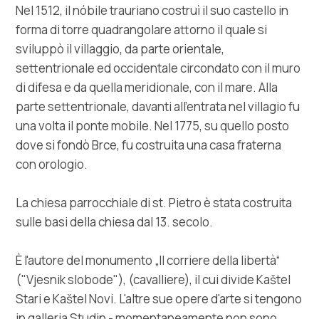
Multimedia
Nel 1512, il nóbile trauriano costruì il suo castello in
forma di torre quadrangolare attorno il quale si
Tourist office
sviluppò il villaggio, da parte orientale,
settentrionale ed occidentale circondato con il muro
Safe in Dalmatia
di difesa e da quella meridionale, con il mare. Alla
parte settentrionale, davanti all'entrata nel villagio fu
it
una volta il ponte mobile. Nel 1775, su quello posto
dove si fondò Brce, fu costruita una casa fraterna
con orologio.
+385 21 227 933
La chiesa parrocchiale di st. Pietro è stata costruita
sulle basi della chiesa dal 13. secolo.
info@kastela-info.hr
È l'autore del monumento „Il corriere della libertà“
("Vjesnik slobode"), (cavalliere), il cui divide Kaštel
Villa Nika, Kamberovo šetalište 30,
Indicazioni
Stari e Kaštel Novi. L'altre sue opere d'arte si tengono
21216 Kaštel Stari, Hrvatska
in galleria Studin - momentaneamente non sono