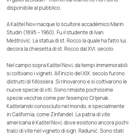
disponibile al pubblico.
A Kaštel Novi nacque lo scultore accadèmico Marin
Studin (1895 – 1960). Fu il studente di Ivan
Meštrović. La statua di st. Rocco la quale ha fatto lui,
decora la chiesetta di st. Rocco dal XVI. secolo.
Nel campo sopra Kaštel Novi, da tempi immemorabili
si coltivano i vigneti. All'inizio del XIX. secolo furono
distrutti di fillòssera. Si rinovarono e si coltivarono le
nuove specie di viti. Sono rimaste pochissime
specie vecchie come per l'esempio Crljenak
Kaštelanski conosciuto nel mondo, e specialmente
in California, come Zinfandel. La patria di vite
americana è Kaštel Novi, dove esistono ancora pochi
tralci di vite nel vigneto di sign. Radunić. Sono stati