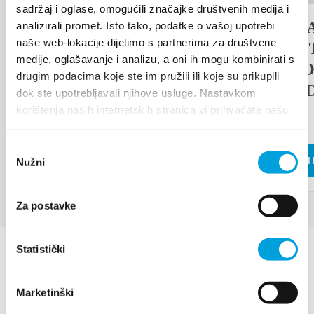
sadržaj i oglase, omogućili značajke društvenih medija i
Arias under the stars
17th D
analizirali promet. Isto tako, podatke o vašoj upotrebi
naše web-lokacije dijelimo s partnerima za društvene
TRADI
medije, oglašavanje i analizu, a oni ih mogu kombinirati s
ETHNO
LEGGI DI PIÙ
drugim podacima koje ste im pružili ili koje su prikupili
ISLAN
dok ste upotrebljavali njihove usluge. Nastavkom
FAIR
korištenja naših internetskih stranica vi prihvaćate našu
upotrebu kolačića.
Odabir
LEGGI DI 
Nužni
pristanka
Za postavke
Statistički
Marketinški