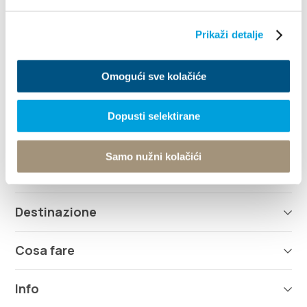
Villa Nika, Kamberovo šetalište 30
Prikaži detalje
21216 Kaštel Stari, Hrvatska
Indicazioni
+385 21 227 933
Omogući sve kolačiće
info@kastela-info.hr
Dopusti selektirane
Samo nužni kolačići
Esplora
Destinazione
Cosa fare
Info