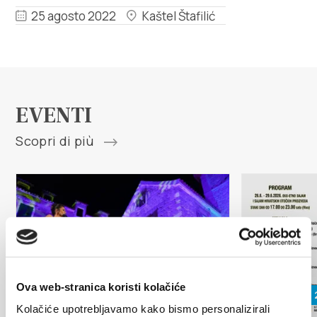
Multimedia
25 agosto 2022
Kaštel Štafilić
Tourist office
Safe in Dalmatia
EVENTI
it
Scopri di più
+385 21 227 933
info@kastela-info.hr
Villa Nika, Kamberovo šetalište 30,
Ova web-stranica koristi kolačiće
Indicazioni
17 agosto 2026
26 giugno 
21216 Kaštel Stari, Hrvatska
Kolačiće upotrebljavamo kako bismo personalizirali