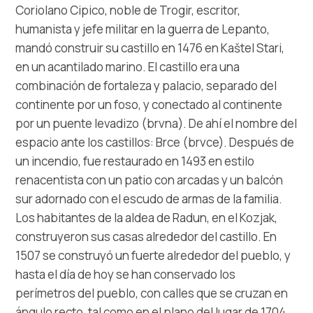
Multimedia
Coriolano Cipico, noble de Trogir, escritor,
humanista y jefe militar en la guerra de Lepanto,
Safe in Dalmatia
mandó construir su castillo en 1476 en Kaštel Stari,
en un acantilado marino. El castillo era una
es
combinación de fortaleza y palacio, separado del
continente por un foso, y conectado al continente
por un puente levadizo (brvna). De ahí el nombre del
espacio ante los castillos: Brce (brvce). Después de
+385 21 227 933
un incendio, fue restaurado en 1493 en estilo
renacentista con un patio con arcadas y un balcón
info@kastela-info.hr
sur adornado con el escudo de armas de la familia.
Los habitantes de la aldea de Radun, en el Kozjak,
Villa Nika, Kamberovo šetalište 30,
construyeron sus casas alrededor del castillo. En
Instrucciones
21216 Kaštel Stari, Hrvatska
1507 se construyó un fuerte alrededor del pueblo, y
hasta el día de hoy se han conservado los
perímetros del pueblo, con calles que se cruzan en
ángulo recto, tal como en el plano del lugar de 1704.