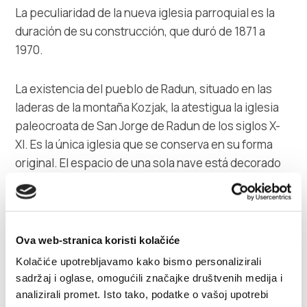
La peculiaridad de la nueva iglesia parroquial es la
duración de su construcción, que duró de 1871 a
1970.
La existencia del pueblo de Radun, situado en las
laderas de la montaña Kozjak, la atestigua la iglesia
paleocroata de San Jorge de Radun de los siglos X-
XI. Es la única iglesia que se conserva en su forma
original. El espacio de una sola nave está decorado
con nichos poco profundos en el exterior y abanicos
en el interior. El muro exterior, de ábside rectangular,
está articulado en hornacinas. Las investigaciones
arqueológicas realizadas en las tumbas
Ova web-stranica koristi kolačiće
circundantes han indicado la continuidad de los
Kolačiće upotrebljavamo kako bismo personalizirali
enterramientos desde el siglo IX hasta el XV. Las
sadržaj i oglase, omogućili značajke društvenih medija i
joyas paleocroatas y los objetos encontrados en las
analizirali promet. Isto tako, podatke o vašoj upotrebi