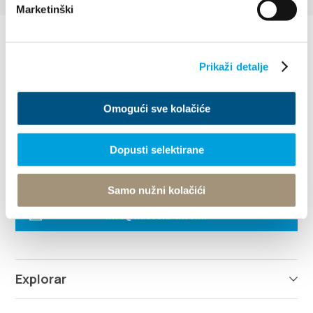
Marketinški
Prikaži detalje
Omogući sve kolačiće
Villa Nika, Kamberovo šetalište 30
21216 Kaštel Stari, Hrvatska
Instrucciones
Dopusti selektirane
+385 21 227 933
Samo nužni kolačići
info@kastela-info.hr
Explorar