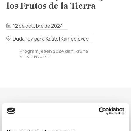
Multimedia
los Frutos de la Tierra
Safe in Dalmatia
12 de octubre de 2024
es
Dudanov park, Kaštel Kambelovac
Program jesen 2024 dani kruha
511,317 kB • PDF
+385 21 227 933
info@kastela-info.hr
Villa Nika, Kamberovo šetalište 30,
EVENTOS
Instrucciones
21216 Kaštel Stari, Hrvatska
Descubre más
17 de agosto de 2026