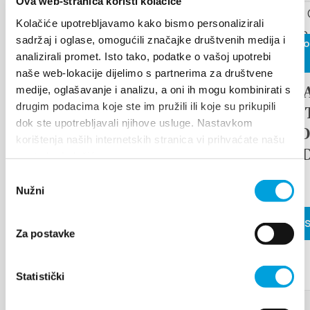
Ova web-stranica koristi kolačiće
Kolačiće upotrebljavamo kako bismo personalizirali
sadržaj i oglase, omogućili značajke društvenih medija i
26 de junio
Arias under the stars
analizirali promet. Isto tako, podatke o vašoj upotrebi
de 2026
naše web-lokacije dijelimo s partnerima za društvene
17th D
medije, oglašavanje i analizu, a oni ih mogu kombinirati s
LEER MÁS
drugim podacima koje ste im pružili ili koje su prikupili
TRADI
dok ste upotrebljavali njihove usluge. Nastavkom
ETHNO
korištenja naših internetskih stranica vi prihvaćate našu
ISLAN
upotrebu kolačića.
FAIR
Odabir
Nužni
pristanka
LEER MÁ
Za postavke
Statistički