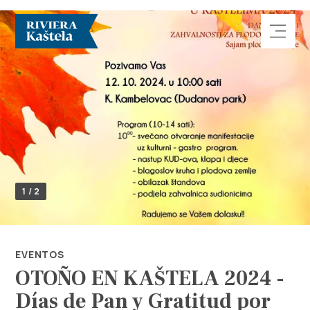
Explorar
1 / 2
Destino
Qué Hacer
EVENTOS
OTOÑO EN KAŠTELA 2024 -
Información
Días de Pan y Gratitud por