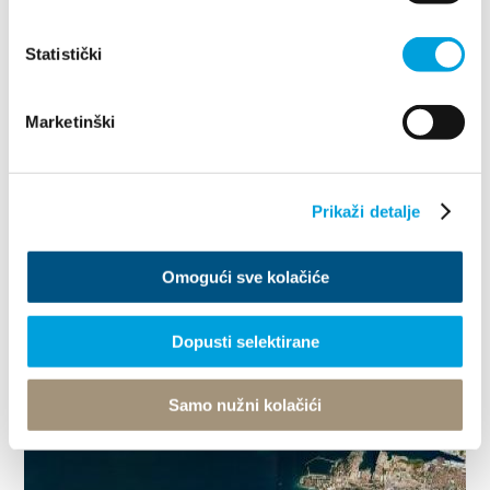
Croacia - Kaštela
Statistički
Marketinški
Combinaciones de teclas
La imagen puede estar sujeta a derechos de autor
Términos
Prikaži detalje
Omogući sve kolačiće
Dopusti selektirane
Samo nužni kolačići