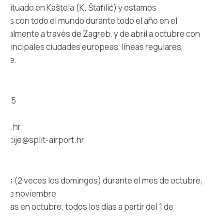
Multimedia
á situado en Kaštela (K. Štafilić) y estamos
os con todo el mundo durante todo el año en el
Safe in Dalmatia
cipalmente a través de Zagreb, y de abril a octubre con
 principales ciudades europeas, líneas regulares,
es
oste.
PU)
3 555
+385 21 227 933
ort.hr
info@kastela-info.hr
macije@split-airport.hr
Villa Nika, Kamberovo šetalište 30,
Instrucciones
21216 Kaštel Stari, Hrvatska
 días (2 veces los domingos) durante el mes de octubre;
l 1 de noviembre
s días en octubre; todos los días a partir del 1 de