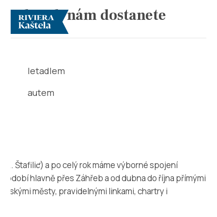
Jak se k nám dostanete
letadlem
autem
Prozkoumej
Destinace
ch (K. Štafiliƈ) a po celý rok máme výborné spojení
Co dělat
 období hlavně přes Záhřeb a od dubna do října přímými
opskými městy, pravidelnými linkami, chartry i
Info