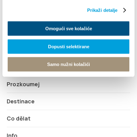
Prikaži detalje
Villa Nika, Kamberovo šetalište 30
21216 Kaštel Stari, Hrvatska
Wskazówki
Omogući sve kolačiće
+385 21 227 933
Dopusti selektirane
info@kastela-info.hr
Samo nužni kolačići
Prozkoumej
Destinace
Co dělat
Info