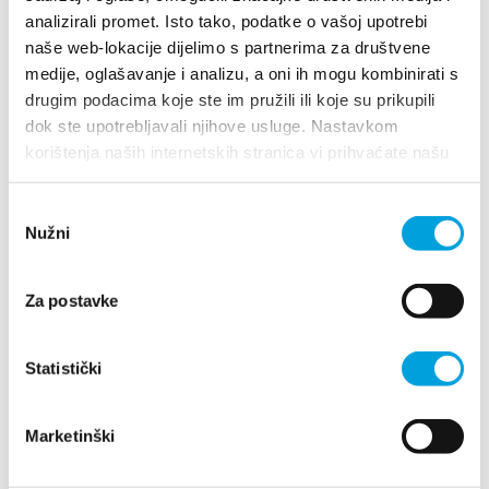
analizirali promet. Isto tako, podatke o vašoj upotrebi
naše web-lokacije dijelimo s partnerima za društvene
medije, oglašavanje i analizu, a oni ih mogu kombinirati s
drugim podacima koje ste im pružili ili koje su prikupili
dok ste upotrebljavali njihove usluge. Nastavkom
korištenja naših internetskih stranica vi prihvaćate našu
upotrebu kolačića.
Odabir
Nužni
pristanka
y i wybierz miejsce docelowe
Za postavke
Statistički
Marketinški