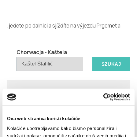
Multimédia
Safe in Dalmatia
hý, jedete po dálnici a sjíždíte na výjezdu Prgomet a
cs
Chorwacja - Kaštela
+385 21 227 933
info@kastela-info.hr
Villa Nika, Kamberovo šetalište 30,
Wskazówki
21216 Kaštel Stari, Hrvatska
Ova web-stranica koristi kolačiće
Kolačiće upotrebljavamo kako bismo personalizirali
sadržaj i oglase, omogućili značajke društvenih medija i