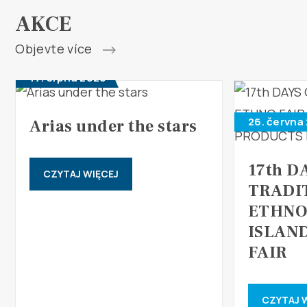
AKCE
Objevte více
17. srpna 2026
26. června
Arias under the stars
17th D
CZYTAJ WIĘCEJ
TRADI
ETHNO
ISLAN
FAIR
CZYTAJ 