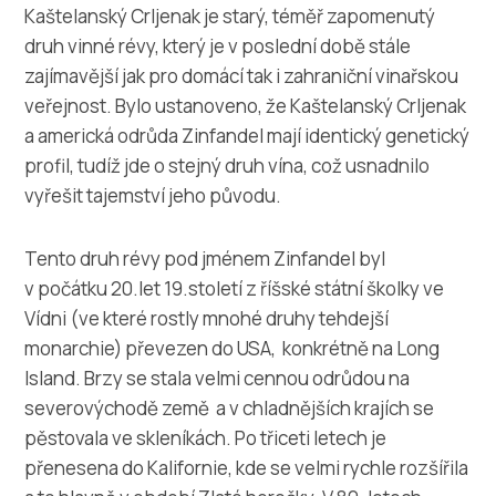
Multimédia
Kaštelanský Crljenak je starý, téměř zapomenutý
druh vinné révy, který je v poslední době stále
Safe in Dalmatia
zajímavější jak pro domácí tak i zahraniční vinařskou
veřejnost. Bylo ustanoveno, že Kaštelanský Crljenak
cs
a americká odrůda Zinfandel mají identický genetický
profil, tudíž jde o stejný druh vína, což usnadnilo
vyřešit tajemství jeho původu.
+385 21 227 933
Tento druh révy pod jménem Zinfandel byl
v počátku 20.let 19.století z říšské státní školky ve
info@kastela-info.hr
Vídni (ve které rostly mnohé druhy tehdejší
monarchie) převezen do USA, konkrétně na Long
Villa Nika, Kamberovo šetalište 30,
Island. Brzy se stala velmi cennou odrůdou na
Wskazówki
21216 Kaštel Stari, Hrvatska
severovýchodě země a v chladnějších krajích se
pěstovala ve skleníkách. Po třiceti letech je
přenesena do Kalifornie, kde se velmi rychle rozšířila