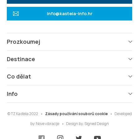
info@kastela-info.hr
Prozkoumej
Destinace
Co dělat
Info
© TZ Kastela 2022
Zásady používání souborů cookie
Developed
by:
Nove vibracije
Design by:
Signed Design