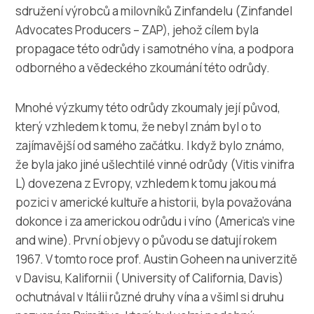
sdružení výrobců a milovníků Zinfandelu (Zinfandel
Advocates Producers – ZAP), jehož cílem byla
propagace této odrůdy i samotného vína, a podpora
odborného a vědeckého zkoumání této odrůdy.
Mnohé výzkumy této odrůdy zkoumaly její původ,
který vzhledem k tomu, že nebyl znám byl o to
zajímavější od samého začátku. I když bylo známo,
že byla jako jiné ušlechtilé vinné odrůdy (Vitis vinifra
L) dovezena z Evropy, vzhledem k tomu jakou má
pozici v americké kultuře a historii, byla považována
dokonce i za americkou odrůdu i víno (America’s vine
and wine). První objevy o původu se datují rokem
1967. V tomto roce prof. Austin Goheen na univerzitě
v Davisu, Kalifornii ( University of California, Davis)
ochutnával v Itálii různé druhy vína a všiml si druhu