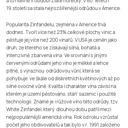
a to hlavně v období Zlaté horečky. V 80. letech
19.století sa stala nejrozšířenější odrůdou v Americe.
Popularita Zinfandelu, zejména v Americe trvá
dodnes. Tvoří více než 23% celkové plochy vinic a
pěstuje jej více než 200 vinařů. V USA je ceněn jako
druh, ze kterého se získávají silná, bohatá a
intenzivně zbarvená vína. Ve srovnání s jinými
červenými odrůdami jeho víno je měkké a lehce
pitné, s výraznou odrůdovou vůní, která se
pohybuje ve škále od diskretních květinových až po
silné ovocné vůně. Kvalita i charakter vína závisí na
kterém je území pěstováno, stáří sazenic i použité
technologii. Známé je i růžové víno této odrůdy, tzv.
White Zinfandel, který dlouhou dobu patřil mezi
nejpopulárnější americká vína. Rok od roku vzrůstal
počet jeho obdivovatelů a tak bylo v r. 1991 založeno