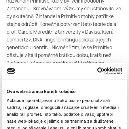
nazvaném Primitivo, který byl velmi podobný
Zinfandelu. Srovnávacími výzkumy se ustanovilo, že
by skutečně Zinfandel a Primitivo mohly patřit ke
stejné odrůdě. Konečné potvrzení této teorie dala
prof. Carole Meredith z Univerzity v Davisu, která
pomocí tzv. DNA fingerprintingu dokázala jejich
genetickou identitu. Nicméně tím,že se Primitivo
pěstuje v Itálii poměrně krátkou dobu, kratší než
Zinfandel v Americe a máli se věřit některým
dokladům, že Primitivo bylo přivezeno do italského
kraje Puglia z východního pobřeží Jadranu, otázka
jeho původu zůstává stále otevřená. Tímto se
Ova web-stranica koristi kolačiće
chorvatské pobřeží stalo zajímavé coby možná
Kolačiće upotrebljavamo kako bismo personalizirali
země původu této odrůdy. Díky morfologické
sadržaj i oglase, omogućili značajke društvenih medija i
podobnosti s Primitivem a Zinfandelem před dvaceti
analizirali promet. Isto tako, podatke o vašoj upotrebi
lety i Plavac mali je uváděn jako možný třetí
naše web-lokacije dijelimo s partnerima za društvene
synonymum stejné odrůdy a postupem doby tento
medije, oglašavanje i analizu, a oni ih mogu kombinirati s