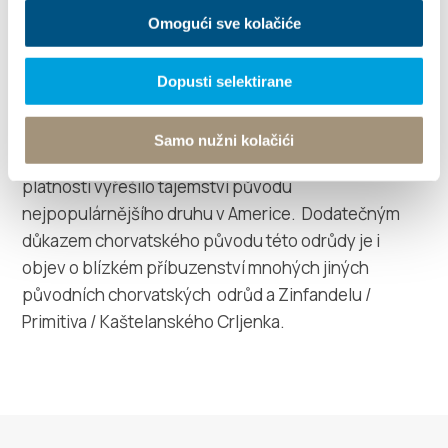
středodalmatské pobřeží. Mezi mnohými
Omogući sve kolačiće
shromážděnými odrůdami se objevil i Kaštelanský
Crljenak, který byl odebrán na doporučení dipl. Ing.
Dopusti selektirane
Ante Vuletina z vinice Ivice Raduniƈa v Kašteli
Novém. Analýza dokázala identický genetický profil
Samo nužni kolačići
kaštelanského Crljenka a Zinfandelu což s konečnou
platností vyřešilo tajemství původu
nejpopulárnějšího druhu v Americe. Dodatečným
důkazem chorvatského původu této odrůdy je i
objev o blízkém příbuzenství mnohých jiných
původních chorvatských odrůd a Zinfandelu /
Primitiva / Kaštelanského Crljenka.