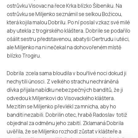
ostrůvku Visovac na řece Krka blízko Šibeniku. Na
ostrůvku se Miljenko seznámil se selkou Božicou,
která kojila malou Dobrilu. Po ní poslal vzkaz své milé
aby utekla z trogirského kláštera. Dobrile se podařilo
ošálit sestru představenou, abatyši Gertrudu i utéci,
ale Miljenko na ni nečekal na dohovořeném místě
blízko Trogiru.
Dobrila zcela sama bloudila v bouřlivé noci dokud ji
nechytili únosci. Z velkého strachu nechráněná
dívka přijala nabídku nebezpečných banditů, že ji
odvedou k Miljenkovi do Visovackého kláštera.
Mezitím se Miljenko převlékl za mnicha, aby ho
banditi nezabili. Dobrilin otec, hrabě Radoslav totiž
objednal za odměnu jeho zabití. Zklamaná Dobrila
uvěřila, že se Miljenko rozhodl zůstat v klášteře a