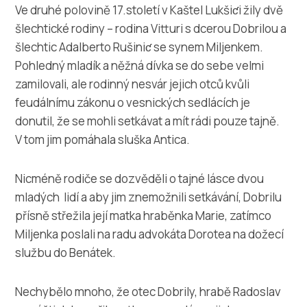
Multimédia
Ve druhé polovině 17.století v Kaštel Lukšiƈi žily dvě
šlechtické rodiny – rodina Vitturi s dcerou Dobrilou a
Safe in Dalmatia
šlechtic Adalberto Rušiniƈ se synem Miljenkem.
Pohledný mladík a něžná dívka se do sebe velmi
cs
zamilovali, ale rodinný nesvár jejich otců kvůli
feudálnímu zákonu o vesnických sedlácích je
donutil, že se mohli setkávat a mít rádi pouze tajně.
V tom jim pomáhala sluška Antica.
+385 21 227 933
Nicméně rodiče se dozvěděli o tajné lásce dvou
info@kastela-info.hr
mladých lidí a aby jim znemožnili setkávání, Dobrilu
přísně střežila její matka hraběnka Marie, zatímco
Villa Nika, Kamberovo šetalište 30,
Miljenka poslali na radu advokáta Dorotea na dožecí
Wskazówki
21216 Kaštel Stari, Hrvatska
službu do Benátek.
Nechybělo mnoho, že otec Dobrily, hrabě Radoslav