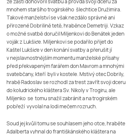
ze zášti dohovořil svatbu a provdá svoji dceru za
mnohem staršího trogirského šlechtice Družimira.
Takové manželství se však nezdálo správné ani
přirozené Dobrilině tetě, hraběnce Demetriji. Vzkaz
o možné svatbě doručil Miljenkovi do Benátek jeden
voják z Lukšiƈe. Miljenkovi se podařilo přijet do
Kaštel Lukšiƈe v den konání svatby a přerušit jí
v nejslavnostnějším momentu manželské přísahy
před překvapeným farářem don Mavrom a mnohými
svatebčany, kteří byli v kostele. Mstivý otec Dobrily,
hrabě Radoslav se rozhodl za trest zavřít svoji dceru
do koludrického kláštera Sv. Nikoly v Trogiru, ale
Miljenko se tomu snažil zabránit a na trogirském
pobřeží vyvolal na lodi mečem rozruch.
Soud jej kvůli tomu se souhlasem jeho otce, hraběte
Adalberta vyhnal do františkánského kláštera na