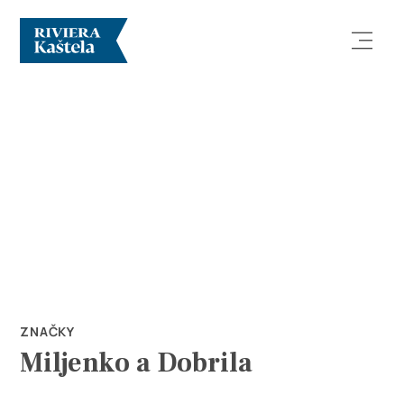
Prozkoumej
Destinace
Co dělat
ZNAČKY
Miljenko a Dobrila
Info