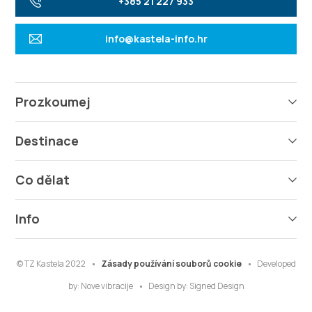
+385 21 227 933
info@kastela-info.hr
Prozkoumej
Destinace
Co dělat
Info
© TZ Kastela 2022
Zásady používání souborů cookie
Developed
by:
Nove vibracije
Design by:
Signed Design