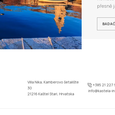
přesně ja
BADA
Villa Nika, Kamberovo šetalište
+385 21 227 
30
info@kastela-in
21216 Kaštel Stari, Hrvatska