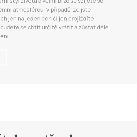
rní styl života a velmi brzo se sžijete se
mní atmosférou. V případě, že jste
ích jen na jeden den či jen projíždíte
 budete se chtít určitě vrátit a zůstat déle,
ení...
Ć