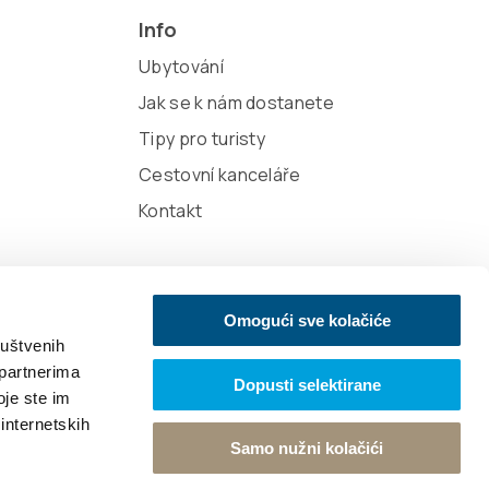
Info
Ubytování
Jak se k nám dostanete
Tipy pro turisty
Cestovní kanceláře
Kontakt
Omogući sve kolačiće
ruštvenih
 partnerima
Dopusti selektirane
oje ste im
gn
 internetskih
Samo nužni kolačići