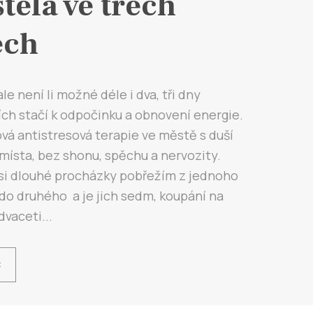
tela ve třech
ech
ale není li možné déle i dva, tři dny
ích stačí k odpočinku a obnovení energie.
á antistresová terapie ve městě s duší
ísta, bez shonu, spěchu a nervozity.
 si dlouhé procházky pobřežím z jednoho
do druhého a je jich sedm, koupání na
dvaceti...
Ć