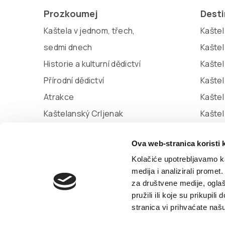
Prozkoumej
Dest
Kaštela v jednom, třech,
Kaštel 
sedmi dnech
Kaštel
Historie a kulturní dědictví
Kaštel
Přírodní dědictví
Kaštel
Atrakce
Kaštel
Kaštelanský Crljenak
Kašte
Miljenko a Dobrila
Kaštel
Ova web-stranica koristi 
Marina Kaštela
Kolačiće upotrebljavamo ka
medija i analizirali promet
za društvene medije, oglaš
© TZ Kastela 2022
Zásady používání souborů c
pružili ili koje su prikupil
stranica vi prihvaćate naš