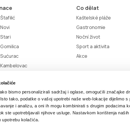
inace
Co dělat
Štafilić
Kaštelské pláže
 Novi
Gastronomie
 Stari
Noční život
 Gomilica
Sport a aktivita
 Sućurac
Akce
l Kambelovac
 Lukšić
kolačiće
ko bismo personalizirali sadržaj i oglase, omogućili značajke d
. Isto tako, podatke o vašoj upotrebi naše web-lokacije dijelimo s
avanje i analizu, a oni ih mogu kombinirati s drugim podacima k
ookie
Developed by:
Nove vibracije
Design by:
Signed Desi
i dok ste upotrebljavali njihove usluge. Nastavkom korištenja naših
u upotrebu kolačića.