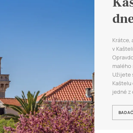
Kaš
dn
Krátce, 
v Kaštel
Opravdov
malého m
Užijete
Kaštelu 
jedné z 
BADA