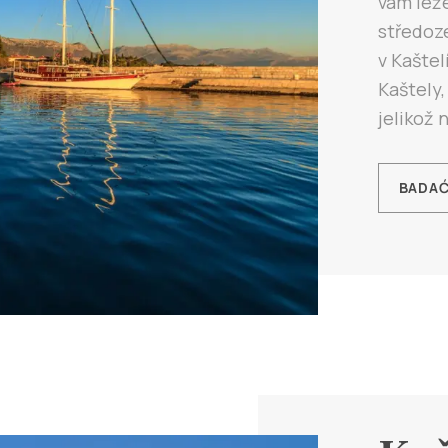
vám ležé
středoze
v Kaštel
Kaštely,
jelikož n
BADA