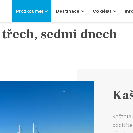
Prozkoumej
Destinace
Co dělat
Inf
 třech, sedmi dnech
Kaš
Kaštela 
pocítíte