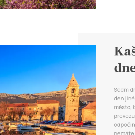
Kaš
dn
Sedm dní
den jiné
město, b
provozu 
odpočink
nemáte 