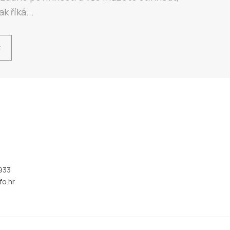
k říká...
Ć
933
fo.hr